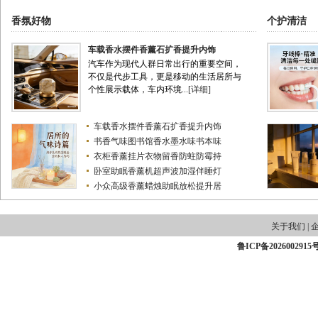
香氛好物
个护清洁
车载香水摆件香薰石扩香提升内饰
汽车作为现代人群日常出行的重要空间，
不仅是代步工具，更是移动的生活居所与
个性展示载体，车内环境...
[详细]
车载香水摆件香薰石扩香提升内饰
书香气味图书馆香水墨水味书本味
衣柜香薰挂片衣物留香防蛀防霉持
卧室助眠香薰机超声波加湿伴睡灯
小众高级香薰蜡烛助眠放松提升居
关于我们
|
鲁ICP备2026002915