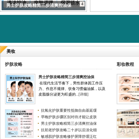
4
牙线棒剔牙神器清洁牙缝预防蛀牙
美妆
护肤攻略
彩妆教程
男士护肤攻略精简三步清爽控油保
在现代生活节奏下，男性群体因工作压
力、作息不规律、饮食习惯偏油腻，以及
皮脂腺分泌更为旺盛的...
[详细]
抗氧化护肤重要性抵御自由基延缓
早晚护肤步骤区别对待才能让皮肤
男士护肤攻略精简三步清爽控油保
抗初老护肤攻略二十岁以后淡化细
敏感肌护肤攻略修护屏障舒缓泛红