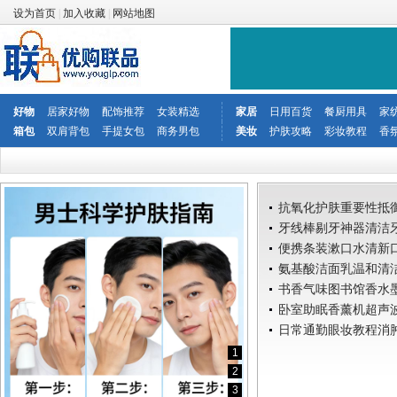
设为首页
|
加入收藏
|
网站地图
好物
居家好物
配饰推荐
女装精选
家居
日用百货
餐厨用具
家
箱包
双肩背包
手提女包
商务男包
美妆
护肤攻略
彩妆教程
香
抗氧化护肤重要性抵
延缓
牙线棒剔牙神器清洁
蛀牙
便携条装漱口水清新
防蛀
氨基酸洁面乳温和清
敏感
书香气味图书馆香水
本味
卧室助眠香薰机超声
睡灯
日常通勤眼妆教程消
五分
1
2
3