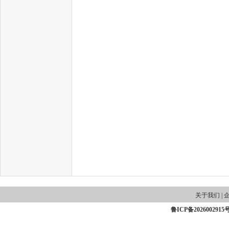
关于我们
|
鲁ICP备2026002915