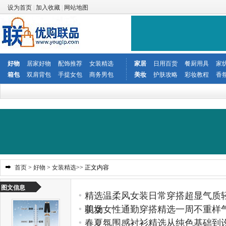
设为首页
|
加入收藏
|
网站地图
好物
居家好物
配饰推荐
女装精选
家居
日用百货
餐厨用具
家
箱包
双肩背包
手提女包
商务男包
美妆
护肤攻略
彩妆教程
香
首页
>
好物
>
女装精选
>> 正文内容
图文信息
精选温柔风女装日常穿搭超显气质
美女
职场女性通勤穿搭精选一周不重样
春夏氛围感衬衫精选从纯色基础到