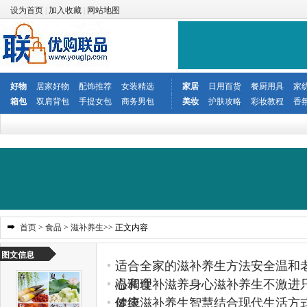
设为首页
|
加入收藏
|
网站地图
好物
居家好物
配饰推荐
女装精选
家居
日用百货
餐厨用具
家
箱包
双肩背包
手提女包
商务男包
美妆
护肤攻略
彩妆教程
香
首页
>
食品
>
滋补养生
>> 正文内容
图文信息
适合全家的滋补养生方法安全温和
心调理
温和食补滋养身心滋补养生不激进
健康
传统滋补养生智慧结合现代生活方