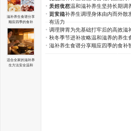
质好状态
天然食材温和滋补养生坚持长期调
更安稳
日常滋补养生调理身体由内而外散
滋补养生食谱分享
有活力
顺应四季的食补
调理脾胃为先基础打牢后的高效滋
秋冬季节进补攻略温和滋养的养生
滋补养生食谱分享顺应四季的食补
适合全家的滋补养
生方法安全温和