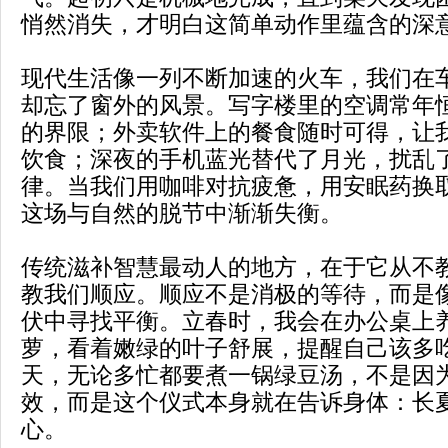
悄然消失，才明白这简单动作里蕴含的深
现代生活像一列不断加速的火车，我们在
却忘了窗外的风景。写字楼里的空调常年
的界限；外卖软件上的餐食随时可得，让
饮食；深夜的手机蓝光替代了月光，扰乱
律。当我们用咖啡对抗疲惫，用安眠药换
这场与自然的脱节中渐渐失衡。
传统滋补智慧最动人的地方，在于它从不
教我们顺应。顺应不是消极的等待，而是
伏中寻找平衡。立春时，我会在办公桌上
萝，看着嫩绿的叶子舒展，提醒自己该多
天，无论多忙都要煮一锅绿豆汤，不是因
效，而是这个仪式本身就在告诉身体：长
心。