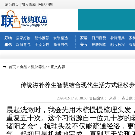
设为首页
|
加入收藏
|
网站地图
好物
居家好物
配饰推荐
女装精选
家居
日用百货
餐厨用具
家
箱包
双肩背包
手提女包
商务男包
美妆
护肤攻略
彩妆教程
香
首页
>
食品
>
滋补养生
>> 正文内容
传统滋补养生智慧结合现代生活方式轻松养
2026-02-17 20:38:50 责任编辑： 来源： 点击数
晨起洗漱时，我会先用木梳慢慢梳理头发
重复五十次。这个习惯源自一位九十岁的
诸阳之会”，梳理头发不仅能疏通经络，
气。起初只是机械地完成，直到某天发现