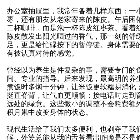
办公室抽屉里，我常年备着几样东西：一
枣，还有朋友从老家寄来的陈皮。午后困
二杯咖啡，而是泡一杯陈皮红枣茶。看着
陈皮散发出阳光晒过的香气，那一刻的舒
足，更是给忙碌按下的暂停键。身体需要
有被认真对待的感觉。
曾经以为养生是件复杂的事，需要专门的
间、专业的指导。后来发现，最高明的养
煮饭时多焖十分钟，让米饭更软糯易消化
挺直脊背，让气血更顺畅；接电话时走到
远处的绿意。这些微小的调整不会耗费额
积月累中改变身体的状态。
现代生活给了我们太多便利，也剥夺了我
候，外婆总能从我的舌苔看出昨晚是不是