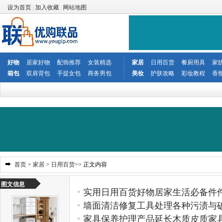
设为首页
|
加入收藏
|
网站地图
好物
居家好物
配饰推荐
女装精选
家居
日用百货
餐厨用具
家
箱包
双肩背包
手提女包
商务男包
美妆
护肤攻略
彩妆教程
香
首页
>
家居
>
日用百货
>> 正文内容
图文信息
实用日用百货好物居家生活必备件
墙面清洁修复工具处理各种污渍与
家具保养护理产品延长木质皮质家