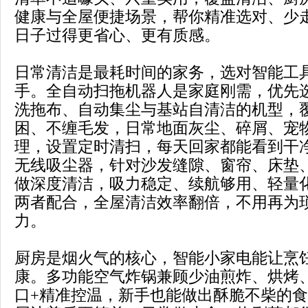
健康与全屋便捷场景，帮你精准选对、少
日子过得更省心、更有质感。
日常清洁是最耗时间的家务，选对智能工
手。全自动扫拖机器人是家庭刚需，优先选
洗拖布、自动集尘与基站自清洁的机型，
困、不缠毛发，日常地面灰尘、碎屑、宠
理，设置定时清扫，每天回家都能看到干
无线吸尘器，针对沙发缝隙、窗帘、床垫
做深度清洁，吸力稳定、续航够用、轻量
两者配合，全屋清洁效率翻倍，不用再为
力。
厨房是烟火气的核心，智能小家电能让烹
康。多功能空气炸锅兼顾少油煎炸、烘烤
口+精准控温，新手也能做出酥脆不柴的