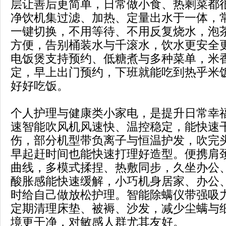
层让善后更简单，日常做小食、热剩菜都
净饮机集过滤、加热、定量出水于一体，
一键切换，不用等待、不用反复烧水，泡
方便，告别桶装水与千滚水，饮水更安全
电饭煲支持预约、低糖煮与多种菜单，米
定，早上出门预约，下班就能吃到热乎米
好好吃饭。
个人护理与健康类小家电，是提升日常幸
速智能吹风机风速快、温控稳定，能快速
伤，部分机型带负离子与恒温护发，吹完
早起赶时间也能快速打理好造型。便携肩
曲线，多模式揉捏、热敷同步，久坐办公
酸胀感能快速缓解，小巧机身居家、办公
时给自己做放松护理。智能除螨仪带强吸
定期清理床垫、被褥、沙发，减少尘螨与
境更干净，对敏感人群尤其友好。