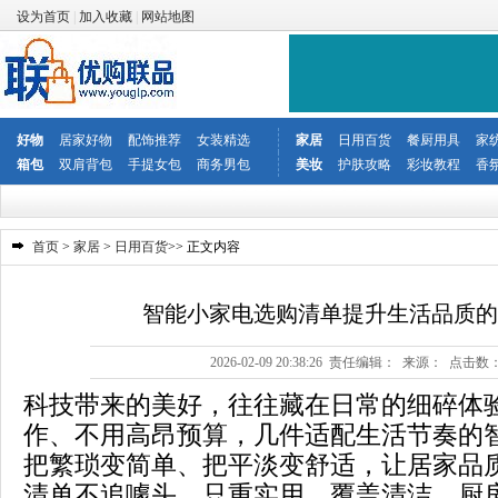
设为首页
|
加入收藏
|
网站地图
好物
居家好物
配饰推荐
女装精选
家居
日用百货
餐厨用具
家
箱包
双肩背包
手提女包
商务男包
美妆
护肤攻略
彩妆教程
香
首页
>
家居
>
日用百货
>> 正文内容
智能小家电选购清单提升生活品质的
2026-02-09 20:38:26 责任编辑： 来源： 点击数
科技带来的美好，往往藏在日常的细碎体
作、不用高昂预算，几件适配生活节奏的
把繁琐变简单、把平淡变舒适，让居家品
清单不追噱头、只重实用，覆盖清洁、厨