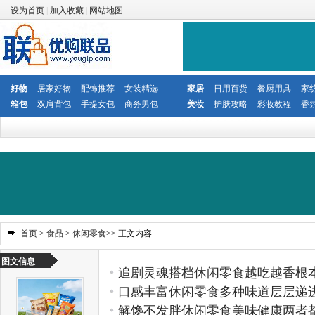
设为首页
|
加入收藏
|
网站地图
好物
居家好物
配饰推荐
女装精选
家居
日用百货
餐厨用具
家
箱包
双肩背包
手提女包
商务男包
美妆
护肤攻略
彩妆教程
香
首页
>
食品
>
休闲零食
>> 正文内容
图文信息
追剧灵魂搭档休闲零食越吃越香根
口感丰富休闲零食多种味道层层递
解馋不发胖休闲零食美味健康两者