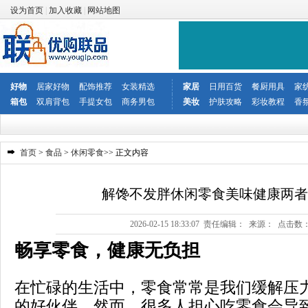
设为首页
|
加入收藏
|
网站地图
好物
居家好物
配饰推荐
女装精选
家居
日用百货
餐厨用具
家
箱包
双肩背包
手提女包
商务男包
美妆
护肤攻略
彩妆教程
香
首页
>
食品
>
休闲零食
>> 正文内容
解馋不发胖休闲零食美味健康两者
2026-02-15 18:33:07 责任编辑： 来源： 点击数
畅享零食，健康无负担
在忙碌的生活中，零食常常是我们缓解压
的好伙伴。然而，很多人担心吃零食会导