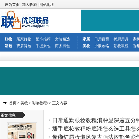
设为首页
|
加入收藏
|
网站地图
好物
居家好物
配饰推荐
女装精选
家居
日用百货
餐厨用具
家
箱包
双肩背包
手提女包
商务男包
美妆
护肤攻略
彩妆教程
香
首页
>
美妆
>
彩妆教程
>> 正文内容
图文信息
日常通勤眼妆教程消肿显深邃五分
法
新手底妆教程粉底液怎么选工具怎
素颜
复古红唇妆港风复古画法浓郁色彩