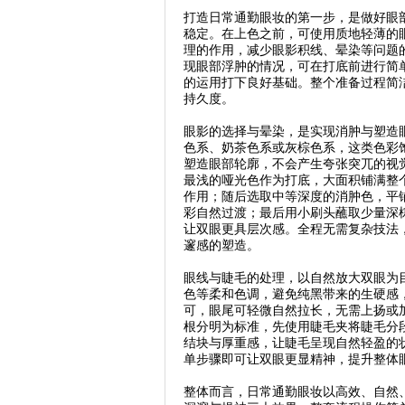
打造日常通勤眼妆的第一步，是做好眼
稳定。在上色之前，可使用质地轻薄的
理的作用，减少眼影积线、晕染等问题
现眼部浮肿的情况，可在打底前进行简
的运用打下良好基础。整个准备过程简
持久度。
眼影的选择与晕染，是实现消肿与塑造
色系、奶茶色系或灰棕色系，这类色彩
塑造眼部轮廓，不会产生夸张突兀的视
最浅的哑光色作为打底，大面积铺满整
作用；随后选取中等深度的消肿色，平
彩自然过渡；最后用小刷头蘸取少量深
让双眼更具层次感。全程无需复杂技法
邃感的塑造。
眼线与睫毛的处理，以自然放大双眼为
色等柔和色调，避免纯黑带来的生硬感
可，眼尾可轻微自然拉长，无需上扬或
根分明为标准，先使用睫毛夹将睫毛分
结块与厚重感，让睫毛呈现自然轻盈的
单步骤即可让双眼更显精神，提升整体
整体而言，日常通勤眼妆以高效、自然