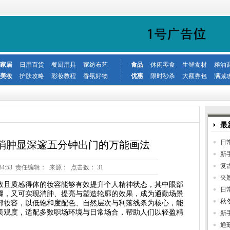
家居
日用百货
餐厨用具
家纺布艺
食品
休闲零食
生鲜食材
粮油
美妆
护肤攻略
彩妆教程
香氛好物
优惠
限时秒杀
大额券包
满减
最
日
消肿显深邃五分钟出门的万能画法
新
复
9 20:34:53 责任编辑： 来源： 点击数：
31
夹
效且质感得体的妆容能够有效提升个人精神状态，其中眼部
日
骤，又可实现消肿、提亮与塑造轮廓的效果，成为通勤场景
秋
部妆容，以低饱和度配色、自然层次与利落线条为核心，能
美观度，适配多数职场环境与日常场合，帮助人们以轻盈精
新
通