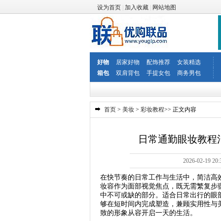
设为首页
|
加入收藏
|
网站地图
好物
居家好物
配饰推荐
女装精选
箱包
双肩背包
手提女包
商务男包
首页
>
美妆
>
彩妆教程
>> 正文内容
日常通勤眼妆教程
2026-02-1
在快节奏的日常工作与生活中，简洁高
妆容作为面部视觉焦点，既无需繁复步
中不可或缺的部分。适合日常出行的眼
够在短时间内完成塑造，兼顾实用性与
致的形象从容开启一天的生活。