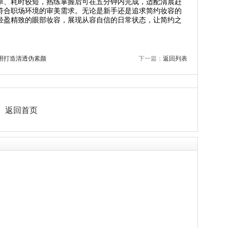
单、耗时较短，熟练掌握后可在五分钟内完成，适配清晨赶
符合职场环境的审美需求。无论是新手还是追求简约妆容的
轻盈精致的眼部妆容，展现从容自信的日常状态，让简约之
用打造清透伪素颜
下一篇：
返回列表
返回首页