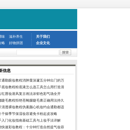
调味
滋补养生
关于我们
攻略
好物拼团
企业文化
新信息
常通勤眼妆教程消肿显深邃五分钟出门的万
手底妆教程粉底液怎么选工具怎么用打造清
古红唇妆港风复古画法浓郁色彩气场全开
翘睫毛教程拒绝苍蝇腿睫毛膏正确用法持久
常清透裸妆教程伪素颜心机妆约会通勤都适
冬干燥季节保湿妆容避免卡粉起皮攻略
手入门化妆指南基础工具与上妆手法详解
勤快速彩妆教程：十分钟打造自然提气妆容