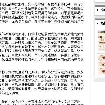
部肌肤的基础准备，这一步能够让后续色彩更服帖、持妆更
眼部打底产品均匀涂抹于眼睑位置，起到控油、平滑肌肤纹
推
的出现，同时让眼影色彩呈现得更为纯粹。对于晨起容易出
单的冷敷或轻柔按摩，帮助舒缓眼睑状态，为后续消肿色系
洁快速，无需复杂操作，却能显著提升整体眼妆的精致度与
热
眼部深邃感的关键。日常通勤场景优先选用哑光质地的大地
饱和度低、适配度高，能够自然弱化眼睑浮肿感，同时温和
觉效果。上色时遵循由浅至深、少量多次的原则，首先选用
个眼睑并延伸至眉骨下方，起到均匀眼部肤色、提亮整体的
铺在双眼皮褶皱范围内及下眼睑位置，轻轻晕染边界，让色
棕色，少量叠加在眼尾三角区与睫毛根部，轻微加深轮廓，
，仅通过简单的铺色与晕染，即可在短时间内完成消肿与深
目标，保持利落简约的风格。眼线部分优先选择棕色、深灰
，使用眼线胶笔沿睫毛根部细细填充，填补睫毛间的空隙即
加粗，保持低调得体的状态。睫毛部分则以卷翘、纤长、根
段夹翘，再涂刷纤长型睫毛膏，涂刷时控制膏体用量，避免
状态。无需佩戴假睫毛，也无需复杂的睫毛处理，仅通过简
眼部的灵动性。
、得体为核心原则，舍弃多余的色彩与技法，专注于消肿、