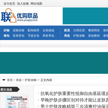
设为首页
|
加入收藏
|
网站地图
好物
居家好物
配饰推荐
女装精选
家居
日用百货
餐厨用具
家
箱包
双肩背包
手提女包
商务男包
美妆
护肤攻略
彩妆教程
香
首页
>
美妆
>
护肤攻略
>> 正文内容
图文信息
抗氧化护肤重要性抵御自由基延缓
早晚护肤步骤区别对待才能让皮肤
男士护肤攻略精简三步清爽控油保