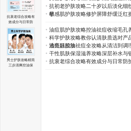
抗初老护肤攻略二十岁以后淡化细
早
敏感肌护肤攻略修护屏障舒缓泛红
抗衰老综合攻略有
效成分与日常防
油痘肌护肤攻略控油祛痘收缩毛孔
科学护肤攻略教你认清肤质选对产
透亮好肌肤
油痘肌控油祛痘全攻略从清洁到调
干性肌肤保湿滋养攻略深层补水与
男士护肤攻略精简
抗衰老综合攻略有效成分与日常防
三步清爽控油保