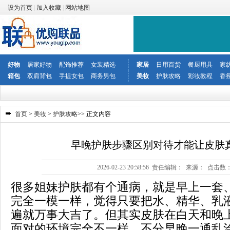
设为首页
|
加入收藏
|
网站地图
好物
居家好物
配饰推荐
女装精选
家居
日用百货
餐厨用具
家
箱包
双肩背包
手提女包
商务男包
美妆
护肤攻略
彩妆教程
香
首页
>
美妆
>
护肤攻略
>> 正文内容
早晚护肤步骤区别对待才能让皮肤
2026-02-23 20:58:56 责任编辑： 来源： 点击数
很多姐妹护肤都有个通病，就是早上一套
完全一模一样，觉得只要把水、精华、乳
遍就万事大吉了。但其实皮肤在白天和晚
面对的环境完全不一样，不分早晚一通乱