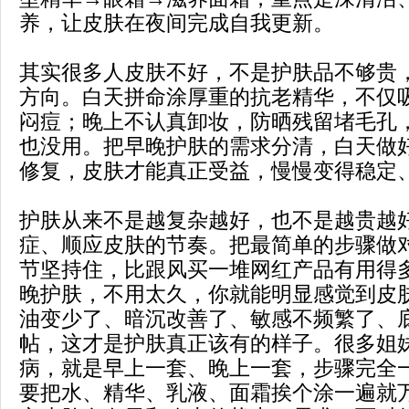
养，让皮肤在夜间完成自我更新。
其实很多人皮肤不好，不是护肤品不够贵
方向。白天拼命涂厚重的抗老精华，不仅
闷痘；晚上不认真卸妆，防晒残留堵毛孔
也没用。把早晚护肤的需求分清，白天做
修复，皮肤才能真正受益，慢慢变得稳定
护肤从来不是越复杂越好，也不是越贵越
症、顺应皮肤的节奏。把最简单的步骤做
节坚持住，比跟风买一堆网红产品有用得
晚护肤，不用太久，你就能明显感觉到皮
油变少了、暗沉改善了、敏感不频繁了、
帖，这才是护肤真正该有的样子。很多姐
病，就是早上一套、晚上一套，步骤完全
要把水、精华、乳液、面霜挨个涂一遍就