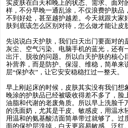
实皮肤在白天和晚上的状态、需求、面对
样，不分早晚一通乱涂，不仅浪费护肤品
不到好处，甚至越护越差。今天就跟大家
肤到底该怎么区别对待，怎么做才能让皮
先说说白天护肤，我们白天出门要面对的
灰尘、空气污染、电脑手机的蓝光，还有
出汗、脱妆的问题。所以白天护肤的核心
补营养，而是防护、保湿、维稳，简单来
层“保护衣”，让它安安稳稳扛过一整天。
早上刚起床的时候，皮肤其实没有我们想
晚涂的护肤品已经被吸收得差不多了，脸
油脂和代谢的老废角质。所以早上洗脸千
的洗面奶，尤其是干皮、敏感皮，用温水
用温和的氨基酸洁面简单带过就够了。过
面的保护层洗掉，白天更容易敏感、泛红