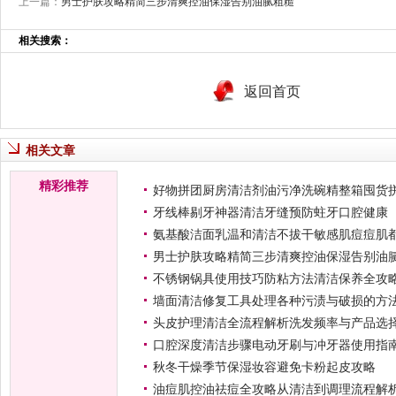
上一篇：
男士护肤攻略精简三步清爽控油保湿告别油腻粗糙
相关搜索：
返回首页
相关文章
精彩推荐
好物拼团厨房清洁剂油污净洗碗精整箱囤货
牙线棒剔牙神器清洁牙缝预防蛀牙口腔健康
氨基酸洁面乳温和清洁不拔干敏感肌痘痘肌
男士护肤攻略精简三步清爽控油保湿告别油
不锈钢锅具使用技巧防粘方法清洁保养全攻
墙面清洁修复工具处理各种污渍与破损的方
头皮护理清洁全流程解析洗发频率与产品选
口腔深度清洁步骤电动牙刷与冲牙器使用指
秋冬干燥季节保湿妆容避免卡粉起皮攻略
油痘肌控油祛痘全攻略从清洁到调理流程解