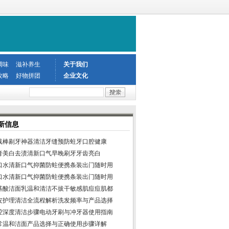
调味
滋补养生
关于我们
攻略
好物拼团
企业文化
新信息
线棒剔牙神器清洁牙缝预防蛀牙口腔健康
膏美白去渍清新口气早晚刷牙牙齿亮白
口水清新口气抑菌防蛀便携条装出门随时用
口水清新口气抑菌防蛀便携条装出门随时用
基酸洁面乳温和清洁不拔干敏感肌痘痘肌都
皮护理清洁全流程解析洗发频率与产品选择
腔深度清洁步骤电动牙刷与冲牙器使用指南
常温和洁面产品选择与正确使用步骤详解