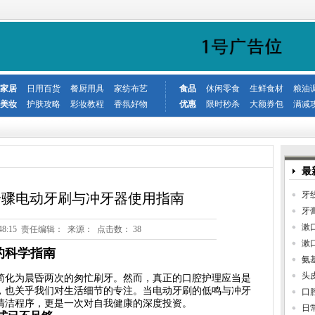
家居
日用百货
餐厨用具
家纺布艺
食品
休闲零食
生鲜食材
粮油
美妆
护肤攻略
彩妆教程
香氛好物
优惠
限时秒杀
大额券包
满减
最
牙
步骤电动牙刷与冲牙器使用指南
牙
漱
1 21:48:15 责任编辑： 来源： 点击数：
38
漱
的科学指南
氨
头
简化为晨昏两次的匆忙刷牙。然而，真正的口腔护理应当是
，也关乎我们对生活细节的专注。当电动牙刷的低鸣与冲牙
口
清洁程序，更是一次对自我健康的深度投资。
日