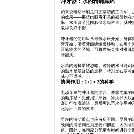
冲牙器：水的精确舞蹈
如果说电动牙刷是口腔清洁的主力军，
的效果——那些肉眼看不见的残留物在
率、水压调节范围和储水箱容量。脉冲频率
取得良好平衡。
冲牙器的使用应从最低水压开始。身体
牙开始，沿着牙龈缘缓慢移动，在每个
牙缝较大的区域，可将喷头直接对准缝
牙龈沟。
水温的选择常被忽略。过冷的水可能刺
的温水是最舒适的选择，特别是在寒冷
减少不适感。
协同作用：1+1＞2的科学
电动牙刷与冲牙器的结合，并非简单的
的顺序是：先使用冲牙器，冲洗掉大块
膏进行彻底清洁；最后可以再次使用冲
化每种工具的效果。
早晚的清洁重点也应有所不同。早晨的
晚间的清洁则更为重要和彻底，因为睡
殖。因此，晚间应分配更多时间进行全