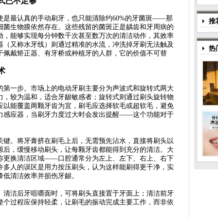
式已不足够
使是最认真的手动刷牙，也只能清除约60%的牙菌斑——那
推
细菌生物膜依然存在。这些残留的菌斑正是龋齿和牙周病的
动，能够实现每分钟数千次甚至数万次的清洁动作，其效率
器（又称水牙线）则通过精准的水流，冲洗掉牙刷无法触及
热
于佩戴矫正器、有牙桥或种植牙的人群，它的价值不可替
术
的第一步。市场上的电动牙刷主要分为声波式和旋转式两大
力，较为温和，适合牙龈敏感者；旋转式则通过刷头旋转物
应以能覆盖两颗牙齿为宜，刷毛应选择软毛或超软毛，避免
力感应器，当刷牙力度过大时会发出提醒——这个功能对于
关键。将牙膏挤在刷毛上后，无需预先沾水，直接将刷头以
电源后，缓慢移动刷头，让每颗牙齿都能得到充分的清洁。大
醒你更换清洁区域——口腔通常分为左上、左下、右上、右下
。许多人的误区是用力按压刷头，认为这样能刷得更干净，实
降低清洁效率并损伤牙龈。
。清洁后牙咀嚼面时，可将刷头直接置于牙面上；清洁前牙
整个过程应保持轻柔，让刷毛的振动完成主要工作，而非依