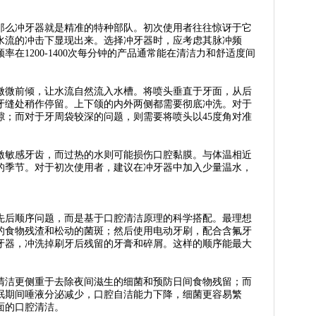
那么冲牙器就是精准的特种部队。初次使用者往往惊讶于它
水流的冲击下显现出来。选择冲牙器时，应考虑其脉冲频
在1200-1400次每分钟的产品通常能在清洁力和舒适度间
微微前倾，让水流自然流入水槽。将喷头垂直于牙面，从后
牙缝处稍作停留。上下颌的内外两侧都需要彻底冲洗。对于
隙；而对于牙周袋较深的问题，则需要将喷头以45度角对准
激敏感牙齿，而过热的水则可能损伤口腔黏膜。与体温相近
的季节。对于初次使用者，建议在冲牙器中加入少量温水，
先后顺序问题，而是基于口腔清洁原理的科学搭配。最理想
的食物残渣和松动的菌斑；然后使用电动牙刷，配合含氟牙
牙器，冲洗掉刷牙后残留的牙膏和碎屑。这样的顺序能最大
清洁更侧重于去除夜间滋生的细菌和预防日间食物残留；而
眠期间唾液分泌减少，口腔自洁能力下降，细菌更容易繁
面的口腔清洁。