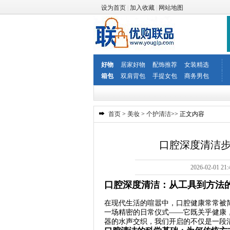
设为首页
|
加入收藏
|
网站地图
好物
居家好物
配饰推荐
女装精选
箱包
双肩背包
手提女包
商务男包
首页
>
美妆
>
个护清洁
>> 正文内容
口腔深度清洁
2026-02-0
口腔深度清洁：从工具到方法
在现代生活的喧嚣中，口腔健康常常被
一场精密的日常仪式——它既关乎健康
器的水声交织，我们开启的不仅是一段