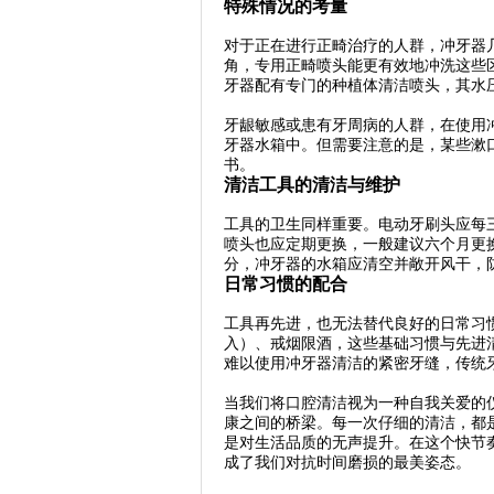
特殊情况的考量
对于正在进行正畸治疗的人群，冲牙器
角，专用正畸喷头能更有效地冲洗这些
牙器配有专门的种植体清洁喷头，其水
牙龈敏感或患有牙周病的人群，在使用
牙器水箱中。但需要注意的是，某些漱
书。
清洁工具的清洁与维护
工具的卫生同样重要。电动牙刷头应每
喷头也应定期更换，一般建议六个月更
分，冲牙器的水箱应清空并敞开风干，
日常习惯的配合
工具再先进，也无法替代良好的日常习
入）、戒烟限酒，这些基础习惯与先进
难以使用冲牙器清洁的紧密牙缝，传统
当我们将口腔清洁视为一种自我关爱的
康之间的桥梁。每一次仔细的清洁，都
是对生活品质的无声提升。在这个快节
成了我们对抗时间磨损的最美姿态。