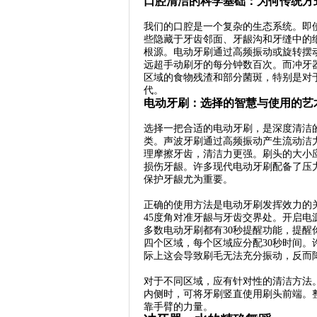
口腔清洁的科学基础：为何传统方
我们的口腔是一个复杂的生态系统。即
些隐藏于牙齿邻面、牙龈沟和牙缝中的
根源。电动牙刷通过高频振动或旋转摆
远超手动刷牙的每分钟数百次。而冲牙
区域的食物残渣和部分菌斑，特别是对
代。
电动牙刷：选择的智慧与使用的艺
选择一把合适的电动牙刷，是深度清洁
类。声波牙刷通过高频振动产生流动洁
理摩擦牙齿，清洁力更强。刷头的大小
损伤牙龈。许多现代电动牙刷配备了压
保护牙龈尤为重要。
正确的使用方法是电动牙刷发挥效力的
45度角对准牙龈与牙齿交界处。开启
多数电动牙刷都有30秒提醒功能，提
四个区域，每个区域应分配30秒时间
际上这会导致刷毛无法充分振动，反而
对于不同区域，应有针对性的清洁方法
内侧时，可将牙刷竖直使用刷头前端。
靠手臂的力量。