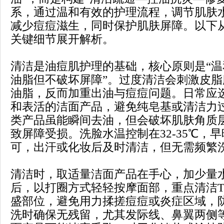
系，通过温和有效的护理流程，调节肌肤
减少痘痘滋生，同时保护肌肤屏障。以下
关键细节展开解析。
清洁是油痘肌护理的基础，核心原则是“
油脂但不破坏屏障”。过度清洁会刺激皮
油脂，反而加重出油与痘痘问题。日常应
和表活的洁面产品，避免纯皂基或清洁力
类产品虽能瞬间去油，但会破坏肌肤角质
致屏障受损。洗脸水温控制在32-35℃，
可，出汗或化妆后及时清洁，但无需频繁
清洁时，取适量洁面产品在手心，加少量
后，以打圈方式轻轻按摩面部，重点清洁
盛部位，避免用力揉搓痘痘或炎症区域，
洗时确保无残留，尤其发际线、鼻翼两侧