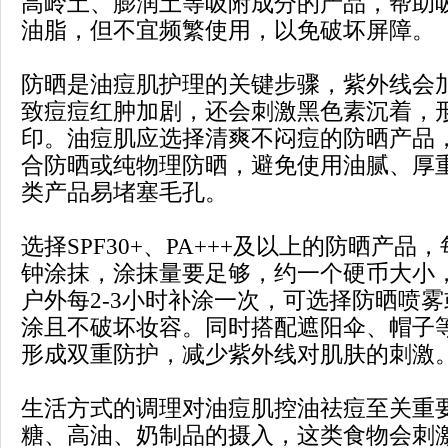
高岭土、膨润土等吸附成分的产品，帮助
油脂，但不宜频繁使用，以免破坏屏障。
防晒是油痘肌护理的关键步骤，紫外线会
致痘痘红肿加剧，还会刺激黑色素沉着，
印。油痘肌应选择清爽不闷痘的防晒产品
合防晒或纯物理防晒，避免使用油腻、厚
类产品易堵塞毛孔。
选择SPF30+、PA+++及以上的防晒产品，
钟涂抹，涂抹量要足够，约一个硬币大小
户外每2-3小时补涂一次，可选择防晒喷
涂且不破坏妆容。同时搭配遮阳伞、帽子
形成双重防护，减少紫外线对肌肤的刺激
生活方式的调理对油痘肌控油祛痘至关重
糖、高油、奶制品的摄入，这类食物会刺