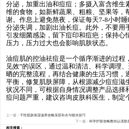
分泌，加重出油和痘痘；多摄入富含维生
维的食物，如新鲜蔬果、粗粮、坚果等，
谢。作息上避免熬夜，保证每天7-8小时
分泌失调，加剧出油长痘。此外，不要用
引发细菌感染，留下痘印和痘疤；保持心
压力，压力过大也会影响肌肤状态。
油痘肌的控油祛痘是一个循序渐进的过程
见效”的误区，通过温和清洁、科学调理
晒的完整流程，再结合健康的生活习惯，
平衡，修复肌肤屏障，从根源减少痘痘滋
状况不同，可根据自身情况调整产品选择
痘问题严重，建议咨询皮肤科医生，制定
上一篇：
干性肌肤保湿滋养攻略深层补水与锁水技巧
下一篇：
科学护肤攻略教你认清肤
相关搜索：