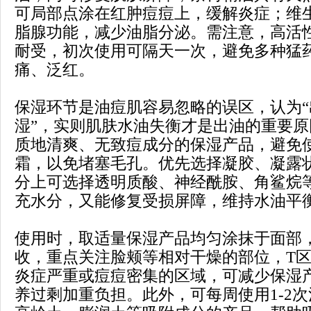
可局部点涂在红肿痘痘上，缓解炎症；维生
脂腺功能，减少油脂分泌。需注意，高活
耐受，初次使用可隔天一次，避免多种猛
痛、泛红。
保湿环节是油痘肌容易忽略的误区，认为
湿”，实则肌肤水油失衡才是出油的重要
质地清爽、无致痘成分的保湿产品，避免
霜，以免堵塞毛孔。优先选择凝胶、凝露
分上可选择透明质酸、神经酰胺、角鲨烷
充水分，又能修复受损屏障，维持水油平
使用时，取适量保湿产品均匀涂抹于面部
收，重点关注脸颊等相对干燥的部位，T
炎症严重或痘痘密集的区域，可减少保湿
养过剩加重负担。此外，可每周使用1-2