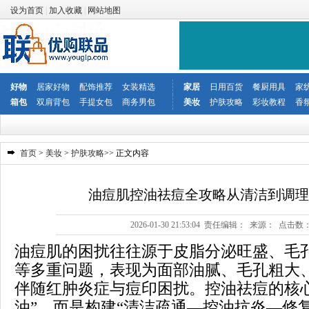
设为首页
|
加入收藏
|
网站地图
好物
居家好物
配饰推荐
女装精选
家居
日用百货
餐厨用具
家
箱包
双肩背包
手提女包
商务男包
美妆
护肤攻略
彩妆教程
香
首页
>
美妆
>
护肤攻略
>> 正文内容
油痘肌控油祛痘全攻略从清洁到调理
2026-01-30 21:53:04 责任编辑： 来源： 点击数
油痘肌的困扰往往源于皮脂分泌旺盛、毛
等多重问题，表现为面部油腻、毛孔粗大
伴随红肿炎症与痘印困扰。控油祛痘的核
油”，而是构建“清洁疏通—控油抗炎—修