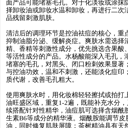
面产品可能堵塞毛孔。对于化淡妆或涂抹
择卸妆油或卸妆水温和卸妆，再进行二次
品残留刺激肌肤。
清洁后的调理环节是控油祛痘的核心，重
抑制油脂分泌、缓解炎症。爽肤水需选择
精、香精等刺激性成分，优先挑选含果酸
等活性成分的产品。水杨酸能深入毛孔，
堵塞的毛孔，对黑头、闭口粉刺效果显著
与控油功效，温和不刺激，还能淡化痘印
质代谢，改善毛孔粗大。
使用爽肤水时，用化妆棉轻轻擦拭或拍打
油旺盛区域，重复1-2遍，既能补充水分
续搭配针对性精华，油痘肌可选择含烟酰
生素B6等成分的精华液。烟酰胺能调节皮
油，同时修复肌肤屏障；茶树精油具有天