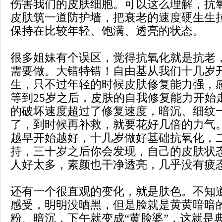
伤害我们的皮肤细胞。可以这么理解，抗
皮肤筑一道防护墙，把衰老的速度硬生生
保持在比较年轻、饱满、透亮的状态。
很多姐妹有个误区，觉得抗氧化就是抗老，
需要做。大错特错！自由基从我们十几岁
生，只不过年轻的时候皮肤修复能力强，
等到25岁之后，皮肤的自我修复能力开始
的破坏速度超过了修复速度，暗沉、细纹
了，到时候再补救，就要花好几倍的力气
越早开始越好，十几岁做好基础抗氧化，
持，三十岁之后你会发现，自己的皮肤状
人好太多，素颜也干净透亮，几乎没有疲
还有一个很直观的变化，就是肤色。不知
感受，明明没晒黑，但是脸就是黄黄暗暗
粉、暗沉，下午就变成“黄脸婆”，这就是