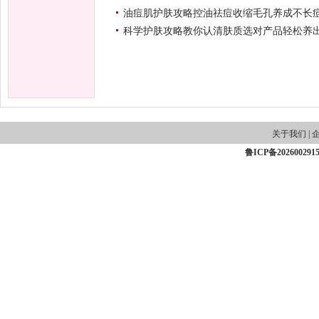
油痘肌护肤攻略控油祛痘收缩毛孔养成不长
科学护肤攻略教你认清肤质选对产品轻松养
关于我们
|
鲁ICP备202600291