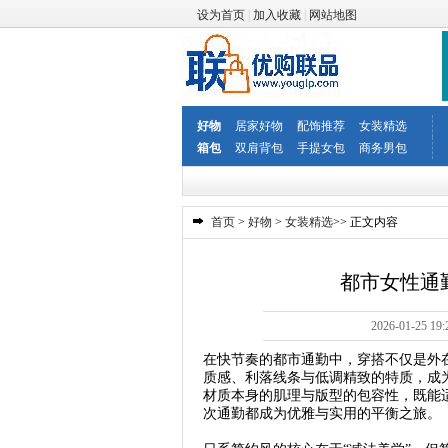
设为首页
|
加入收藏
|
网站地图
好物
居家好物
配饰推荐
女装精选
箱包
双肩背包
手提女包
商务男包
首页
>
好物
>
女装精选
>> 正文内容
都市女性通
2026-01-2
在快节奏的都市通勤中，穿搭不仅是外
质感、利落线条与低调精致的特质，成
材质本身的肌理与版型的包容性，既能
次通勤都成为优雅与实用的平衡之旅。