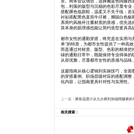
景。商务会议场合，选择藏蓝色阔腿西
包，利落的版型与沉稳的色彩尽显专业
搭配裸色低跟鞋，温柔又不失干练；若
衬衫搭配黑色直筒牛仔裤，脚踩白色板
系简约风格外注重材质的质感，优先选
其本身的肌理感也能让简约造型更具高
都市女性的通勤穿搭，终究是在实用与
单”的特质，为都市女性提供了一种高
而是通过对材质、版型、色彩的精准把
碌的通勤日常中，既能保持专业得体的
从容优雅，尽显都市女性的质感与品味
这篇指南从核心逻辑到实操技巧，全面
的穿搭案例、职场层级对应的搭配调整
化内容，让指南更具针对性与实用性。
上一篇：
裤装温度计从九分裤到加绒阔腿裤的
相关搜索：