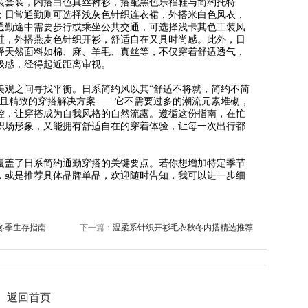
装套装，内搭白色真丝衬衫，搭配黑色乐福鞋与简约托特
；日常通勤则可选择浅灰色针织连衣裙，外搭米白色风衣，
通勤途中需要步行或乘坐公共交通，可选择浅卡其色工装风
鞋，外搭燕麦色针织开衫，舒适自在又具时尚感。此外，日
择天然面料如棉、麻、羊毛、真丝等，不仅穿着舒适透气，
级感，经得起近距离审视。
美观之间寻找平衡。日系简约风以其“舒适不将就，简约不简
效且精致的穿搭解决方案——它不需要过多的潮流元素堆砌，
控，让穿搭成为自我风格的自然流露。遵循这份指南，在忙
职场形象，又能拥有舒适自在的穿着体验，让每一次出行都
。
覆盖了日系简约通勤穿搭的关键要点。若你想增加特定季节
，或是推荐具体品牌单品，欢迎随时告知，我可以进一步细
冬季生存指南
下一篇：
温柔系针织开衫毛衣秋冬内搭精选推荐
返回首页