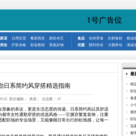
家居
日用百货
餐厨用具
家纺布艺
食品
休闲零食
生鲜食材
粮油
美妆
护肤攻略
彩妆教程
香氛好物
优惠
限时秒杀
大额券包
满减
最
精
勤日系简约风穿搭精选指南
职
春
5 19:20:42 责任编辑： 来源： 点击数：
47
小
在形象的表达，更是生活态度的传递。日系简约风以其舒适
微
为都市女性通勤穿搭的优选风格——它摒弃繁复装饰，注重
职
适配职场的专业场景，又能兼顾日常出行的松弛感，让每一
温
都