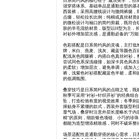
日系简约风的核心在于“减法美学”，
谐穿搭体系。基础单品是通勤造型的基
西装裤，采用高腰线设计与微阔裤腿，
点缀，轻松拉长比例；纯棉或真丝材质
的微松设计与袖口的简约剪裁，既符合
肤的羊毛混纺材质，版型以H型为主，
衬衫外增加层次感，是通勤必备的“万能
色彩搭配是日系简约风的灵魂，主打低
牌，米白、燕麦、浅灰、藏蓝等颜色百
配浅灰色阔腿裤，内搭白色真丝衬衫，
尝试同色系深浅碰撞，如深卡其色风衣
的柔软）增加层次，避免单调；或加入
裤，浅紫色衬衫搭配藏蓝色半裙，柔和
的低调氛围。
叠穿技巧是日系简约风的点睛之笔，既
秋季可采用“衬衫+针织开衫”的经典组
坠，打造松弛有度的视觉效果；冬季则以
择贴身不紧绷的款式，西装外套版型利
显气场，叠穿时注意外层长度略长于内
精”的原则，细款银色项链、小巧的珍
都能为造型增添精致感，同时不破坏整
场景适配性是通勤穿搭的核心需求，日