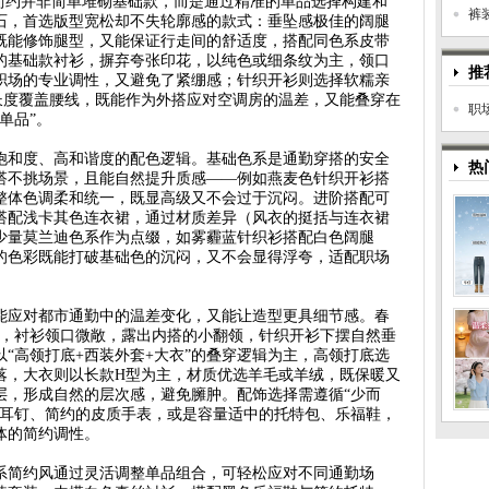
但简约并非简单堆砌基础款，而是通过精准的单品选择构建和
裤
石，首选版型宽松却不失轮廓感的款式：垂坠感极佳的阔腿
既能修饰腿型，又能保证行走间的舒适度，搭配同色系皮带
的基础款衬衫，摒弃夸张印花，以纯色或细条纹为主，领口
推
职场的专业调性，又避免了紧绷感；针织开衫则选择软糯亲
长度覆盖腰线，既能作为外搭应对空调房的温差，又能叠穿在
职
单品”。
饱和度、高和谐度的配色逻辑。基础色系是通勤穿搭的安全
热
搭不挑场景，且能自然提升质感——例如燕麦色针织开衫搭
整体色调柔和统一，既显高级又不会过于沉闷。进阶搭配可
搭配浅卡其色连衣裙，通过材质差异（风衣的挺括与连衣裙
少量莫兰迪色系作为点缀，如雾霾蓝针织衫搭配白色阔腿
的色彩既能打破基础色的沉闷，又不会显得浮夸，适配职场
能应对都市通勤中的温差变化，又能让造型更具细节感。春
合，衬衫领口微敞，露出内搭的小翻领，针织开衫下摆自然垂
“高领打底+西装外套+大衣”的叠穿逻辑为主，高领打底选
落，大衣则以长款H型为主，材质优选羊毛或羊绒，既保暖又
层，形成自然的层次感，避免臃肿。配饰选择需遵循“少而
珠耳钉、简约的皮质手表，或是容量适中的托特包、乐福鞋，
体的简约调性。
系简约风通过灵活调整单品组合，可轻松应对不同通勤场