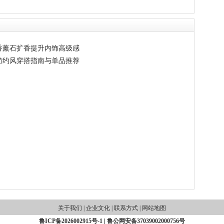
香薰石扩香提升内饰高级感
简约风穿搭指南与单品推荐
关于我们
|
企业文化
|
联系方式
|
网站地图
鲁ICP备2026002915号-1
|
鲁公网安备37039002000756号