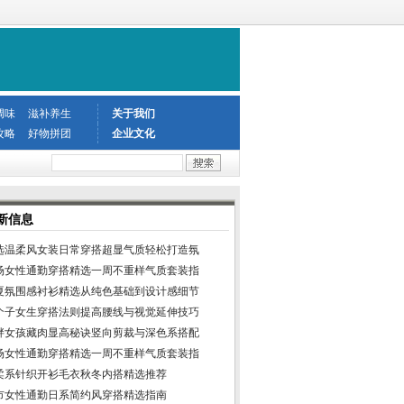
调味
滋补养生
关于我们
攻略
好物拼团
企业文化
新信息
选温柔风女装日常穿搭超显气质轻松打造氛
场女性通勤穿搭精选一周不重样气质套装指
夏氛围感衬衫精选从纯色基础到设计感细节
个子女生穿搭法则提高腰线与视觉延伸技巧
胖女孩藏肉显高秘诀竖向剪裁与深色系搭配
场女性通勤穿搭精选一周不重样气质套装指
柔系针织开衫毛衣秋冬内搭精选推荐
市女性通勤日系简约风穿搭精选指南