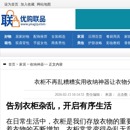
设为首页
|
加入收藏
|
网站地图
好物
居家好物
配饰推荐
女装精选
家居
日用百货
餐厨用具
家
箱包
双肩背包
手提女包
商务男包
美妆
护肤攻略
彩妆教程
香
首页
>
家居
>
收纳神器
>> 正文内容
衣柜不再乱糟糟实用收纳神器让衣物
2026-02-15 16:14:53 责任编辑： 来源： 点击数
告别衣柜杂乱，开启有序生活
在日常生活中，衣柜是我们存放衣物的重
着衣物的不断增加，衣柜常常变得杂乱无