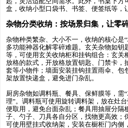
起，灵活适配空间需求。此外，书桌下方
盒，收纳小型口袋书、书签、便签纸等，
杂物分类收纳：按场景归集，让零
杂物种类繁杂、大小不一，收纳的核心是“
多功能神器化解零碎难题。玄关杂物如钥
等，可使用玄关收纳柜和挂钩组合：玄关
放格的款式，开放格放置钥匙、门禁卡，
套等小物件；墙面安装挂钩挂置雨伞、包
架放置快递盒，避免进门杂乱。
厨房杂物如调料瓶、餐具、保鲜膜等，需“
理”。调料瓶可使用旋转调料架，放在灶台
便取用，避免台面杂乱；餐具用抽屉分隔
子、勺子、刀具各自分区，找物更高效；
可使用壁挂式收纳架，安装在橱柜门内侧