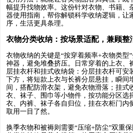
幅提升找物效率。这份针对衣物、书籍、
器使用指南，帮你解锁科学收纳逻辑，让
序，生活更具条理。
衣物分类收纳：按场景适配，兼顾整
衣物收纳的关键是“按穿着频率+衣物类型
神器，避免堆叠挤压。日常穿着的上衣、
层挂衣杆和挂式收纳袋：分层挂衣杆可安
下方，将短款上衣与长裤分层悬挂，瞬间
间，搭配防滑衣架，避免衣物滑落；挂式
衣、袜子、围巾等小物件，按功能分区选
衣、内裤、袜子各自归位，挂在衣柜门内
取用一目了然。
换季衣物和被褥则需要“压缩+防尘”双重