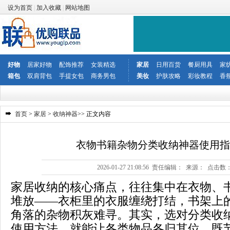
设为首页
|
加入收藏
|
网站地图
好物
居家好物
配饰推荐
女装精选
家居
日用百货
餐厨用具
家
箱包
双肩背包
手提女包
商务男包
美妆
护肤攻略
彩妆教程
香
首页
>
家居
>
收纳神器
>> 正文内容
衣物书籍杂物分类收纳神器使用指
2026-01-27 21:08:56 责任编辑： 来源： 点击数
家居收纳的核心痛点，往往集中在衣物、
堆放——衣柜里的衣服缠绕打结，书架上
角落的杂物积灰难寻。其实，选对分类收
使用方法，就能让各类物品各归其位，既