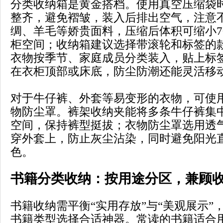
分类收纳箱是黄金搭档。使用真空压缩袋
整齐，避免褶皱，装入后排出空气，注意
绸、羊毛等娇贵面料，压缩后体积可缩小7
柜空间；收纳箱建议选择带滚轮和标签的
衣物按季节、家庭成员分类装入，贴上标
在衣柜顶部或床底，防尘防潮还能灵活移
对于牛仔裤、外套等易变形的衣物，可使
物防尘罩。裤架收纳夹能将多条牛仔裤集
空间，保持裤型挺拔；衣物防尘罩选用透
穿外套上，防止灰尘沾染，同时避免阳光
色。
书籍分类收纳：按用途分区，兼顾
书籍收纳需平衡“实用存放”与“美观展示”
书籍类型选择合适神器。常读的书籍适合