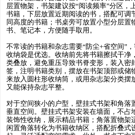
层置物架，书架建议按“阅读频率”分区，
书籍，下层放置近期阅读的书，搭配可调
同高度的书籍；书桌旁可放置小型分层置
书、笔记本，方便随手取用。
不常读的书籍和杂志需要“防尘+省空间”
收纳袋是优选。收纳前先将书籍擦拭干净
类叠放，避免重压导致书脊变形，装入密
签，注明书籍类别，摆放在书架顶部或储
来放入圆柱形收纳筒，或用杂志架分类摆
又能保持杂志平整。
对于空间狭小的户型，壁挂式书架和角落
垂直空间。壁挂式书架安装在墙面，不占
装饰性收纳，展示精品书籍；角落置物架
闲置角落转化为书籍收纳区，搭配折叠式