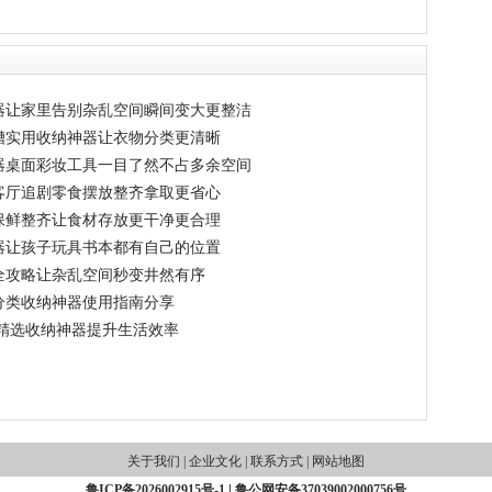
器让家里告别杂乱空间瞬间变大更整洁
糟实用收纳神器让衣物分类更清晰
器桌面彩妆工具一目了然不占多余空间
客厅追剧零食摆放整齐拿取更省心
保鲜整齐让食材存放更干净更合理
器让孩子玩具书本都有自己的位置
全攻略让杂乱空间秒变井然有序
分类收纳神器使用指南分享
 精选收纳神器提升生活效率
关于我们
|
企业文化
|
联系方式
|
网站地图
鲁ICP备2026002915号-1
|
鲁公网安备37039002000756号