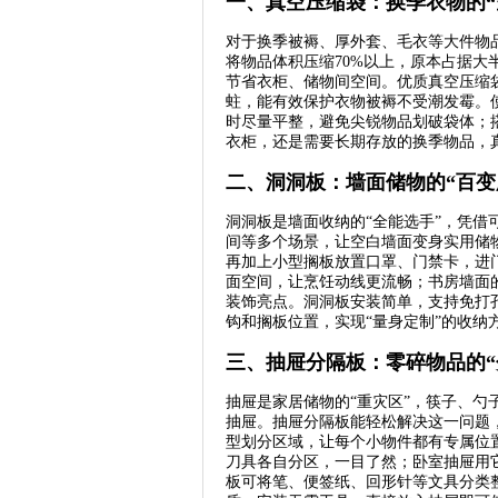
一、真空压缩袋：换季衣物的“
对于换季被褥、厚外套、毛衣等大件物
将物品体积压缩70%以上，原本占据
节省衣柜、储物间空间。优质真空压缩袋
蛀，能有效保护衣物被褥不受潮发霉。
时尽量平整，避免尖锐物品划破袋体；
衣柜，还是需要长期存放的换季物品，
二、洞洞板：墙面储物的“百变
洞洞板是墙面收纳的“全能选手”，凭
间等多个场景，让空白墙面变身实用储
再加上小型搁板放置口罩、门禁卡，进
面空间，让烹饪动线更流畅；书房墙面
装饰亮点。洞洞板安装简单，支持免打
钩和搁板位置，实现“量身定制”的收纳
三、抽屉分隔板：零碎物品的“
抽屉是家居储物的“重灾区”，筷子、
抽屉。抽屉分隔板能轻松解决这一问题
型划分区域，让每个小物件都有专属位
刀具各自分区，一目了然；卧室抽屉用
板可将笔、便签纸、回形针等文具分类