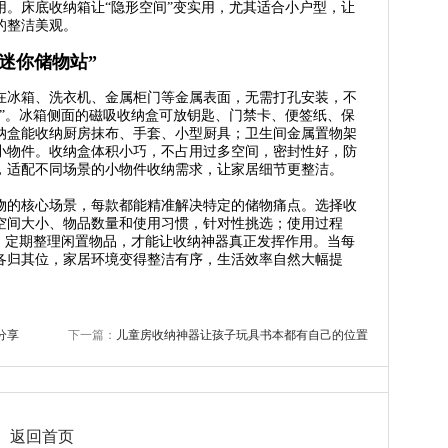
用。床底收纳箱让“隐形空间”变实用，尤其适合小户型，让
的整洁美观。
迷你储物站”
在冰箱、洗衣机、金属柜门等金属表面，无需打孔安装，不
站”。冰箱侧面的磁吸收纳盒可放钥匙、门禁卡、便签纸、保
纳盒能收纳厨房抹布、手套、小型厨具；卫生间金属置物架
小物件。收纳盒体积小巧，不占用过多空间，密封性好，防
，适配不同场景的小物件收纳需求，让家居细节更整洁。
物的核心场景，每款都能精准解决特定的储物痛点。选择收
空间大小、物品数量和使用习惯，针对性挑选；使用过程
则，定期整理闲置物品，才能让收纳神器真正发挥作用。当每
各归其位，家居环境变得整洁有序，生活效率自然大幅提
分享
下一篇：
儿童房收纳神器让孩子玩具书本都有自己的位置
返回首页