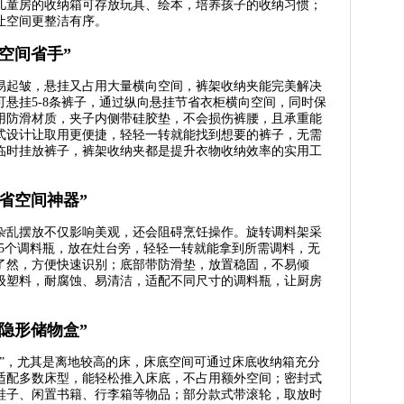
儿童房的收纳箱可存放玩具、绘本，培养孩子的收纳习惯；
让空间更整洁有序。
空间省手”
易起皱，悬挂又占用大量横向空间，裤架收纳夹能完美解决
悬挂5-8条裤子，通过纵向悬挂节省衣柜横向空间，同时保
用防滑材质，夹子内侧带硅胶垫，不会损伤裤腰，且承重能
式设计让取用更便捷，轻轻一转就能找到想要的裤子，无需
临时挂放裤子，裤架收纳夹都是提升衣物收纳效率的实用工
省空间神器”
杂乱摆放不仅影响美观，还会阻碍烹饪操作。旋转调料架采
-15个调料瓶，放在灶台旁，轻轻一转就能拿到所需调料，无
了然，方便快速识别；底部带防滑垫，放置稳固，不易倾
级塑料，耐腐蚀、易清洁，适配不同尺寸的调料瓶，让厨房
隐形储物盒”
区”，尤其是离地较高的床，床底空间可通过床底收纳箱充分
适配多数床型，能轻松推入床底，不占用额外空间；密封式
鞋子、闲置书籍、行李箱等物品；部分款式带滚轮，取放时