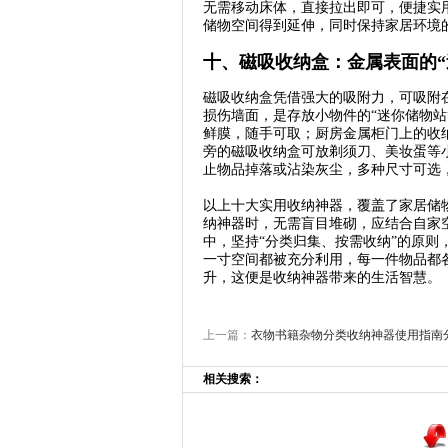
无需移动床体，直接拉出即可，便捷实
储物空间得到延伸，同时保持家居环境
十、磁吸收纳盒：金属表面的“
磁吸收纳盒凭借强大的吸附力，可吸附
损伤墙面，是存放小物件的“迷你储物
鲜膜，随手可取；厨房金属柜门上的收
旁的磁吸收纳盒可放剃须刀、美妆蛋等
止物品掉落或沾染灰尘，多种尺寸可选
以上十大实用收纳神器，覆盖了家居储
纳神器时，无需盲目堆砌，应结合自家
中，坚持“分类归集、按需收纳”的原
一寸空间都被充分利用，每一件物品都
升，这便是收纳神器带来的生活智慧。
上一篇：
衣物书籍杂物分类收纳神器使用指南
相关搜索：