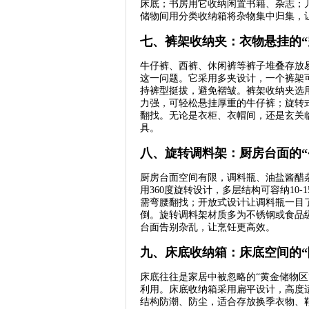
床底；书房用它收纳闲置书籍、杂志；
储物间用分类收纳箱将杂物集中归集，
七、裤架收纳夹：衣物悬挂的“
牛仔裤、西裤、休闲裤等裤子堆叠存放
这一问题。它采用多夹设计，一个裤架可
持裤型挺拔，避免褶皱。裤架收纳夹选
力强，可轻松悬挂厚重的牛仔裤；旋转
翻找。无论是衣柜、衣帽间，还是玄关
具。
八、旋转调料架：厨房台面的“
厨房台面空间有限，调料瓶、油盐酱醋
用360度旋转设计，多层结构可容纳10
需弯腰翻找；开放式设计让调料瓶一目
倒。旋转调料架材质多为不锈钢或食品
台面告别杂乱，让烹饪更高效。
九、床底收纳箱：床底空间的“
床底往往是家居中被忽略的“黄金储物
利用。床底收纳箱采用扁平设计，高度
结构防潮、防尘，适合存放换季衣物、