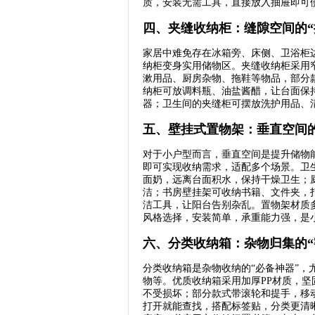
质，安装无需工具，直接放入抽屉即可
四、夹缝收纳柜：缝隙空间的“
家居中难免存在冰箱旁、床侧、卫浴柜边
纳柜变身实用储物区。夹缝收纳柜采用
漱用品、厨房杂物、拖鞋等物品，部分
纳柜可放调料瓶、油盐酱醋，让台面保
器；卫生间的夹缝柜可摆放洗护用品、
五、壁挂式置物架：垂直空间的
对于小户型而言，垂直空间是提升储物
即可实现收纳需求，适配多个场景。卫
面奶，远离台面积水，保持干燥卫生；
洁；书房壁挂架可收纳书籍、文件夹，
洁工具，让阳台告别杂乱。置物架材质
风格选择，安装简单，承重能力强，是小
六、分类收纳箱：杂物归集的“
分类收纳箱是杂物收纳的“必备神器”
物等。优质收纳箱采用加厚PP材质，
不受损坏；部分款式带滚轮和提手，移
打开就能查找，搭配标签贴，分类更清