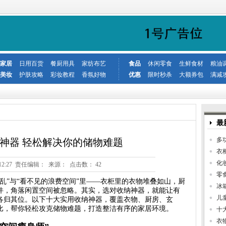
家居
日用百货
餐厨用具
家纺布艺
食品
休闲零食
生鲜食材
粮油
美妆
护肤攻略
彩妆教程
香氛好物
优惠
限时秒杀
大额券包
满减
最
多
神器 轻松解决你的储物难题
衣
化
7 21:12:27 责任编辑： 来源： 点击数：
42
零
乱”与“看不见的浪费空间”里——衣柜里的衣物堆叠如山，厨
冰
件，角落闲置空间被忽略。其实，选对收纳神器，就能让有
儿
各归其位。以下十大实用收纳神器，覆盖衣物、厨房、玄
比，帮你轻松攻克储物难题，打造整洁有序的家居环境。
十
衣