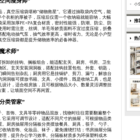
空间瘦身师”
小
品，真空压缩袋堪称“储物救星”。它通过抽取袋内空气，能
大半个衣柜的厚被子，压缩后仅需一个收纳箱就能容纳，大幅
推
采用加厚PE+PA复合材质，密封性能强，防潮、防尘、防
使用时需注意，丝绸、羊毛等娇贵面料不宜过度压缩，折叠
搭配电动抽气泵，抽气效率更高，省时省力。无论是小户型
热
真空压缩袋都是提升储物效率的必备神器。
魔术师”
借可拆卸的挂钩、搁板组合，能适配玄关、厨房、书房、卫生
物区。玄关安装洞洞板，搭配挂钩挂置包包、外套、钥匙，
门瞬间告别杂乱；厨房用它悬挂锅铲、剪刀、漏勺，解放台
的洞洞板可摆放书籍、文具、小摆件，既是收纳工具，也是
孔设计，适合租房族，且可根据物品大小、数量灵活调整挂
方案，让墙面空间不再闲置。
分类管家”
勺子、首饰、文具等零碎物品混放，找物时往往需要翻遍整个
，它采用可调节设计，适配不同尺寸的抽屉，可根据物品类
置。厨房抽屉用分隔板分类摆放餐具、厨具，筷子、勺子、
它收纳首饰、化妆品、袜子，避免缠绕打结；书房抽屉分隔
整理，提升办公学习效率。分隔板材质多为环保塑料或木