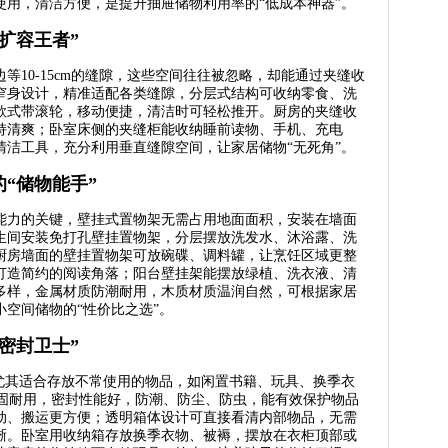
使用，清洁方便，是提升抽屉储物利用率的“低成本神器”。
扩容王者”
等10-15cm的缝隙，这些空间往往被忽略，却能通过夹缝收
窄身设计，精准适配各类缝隙，分层式结构可收纳零食、洗
款式带滚轮，移动便捷，清洁时可轻松推开。厨房的夹缝收
持清爽；卧室床侧的夹缝柜能收纳睡前读物、手机、充电
清洁工具，充分利用垂直缝隙空间，让家居储物“无死角”。
“储物能手”
能力的关键，壁挂式置物架无需占用地面面积，安装在墙面
生间安装免打孔壁挂置物架，分层摆放洗发水、沐浴露、洗
厨房墙面的壁挂置物架可放碗碟、调料罐，让烹饪区域更整
打造简约的阅读角落；阳台壁挂架能摆放绿植、洗衣液、清
多样，金属材质防潮耐用，木质材质温润自然，可根据家居
空间储物的“性价比之选”。
密封卫士”
，尤其适合存放不常使用的物品，如闲置书籍、玩具、换季衣
坚固耐用，密封性能好，防潮、防尘、防虫，能有效保护物品
动、搬运更方便；透明箱体设计可直接看清内部物品，无需
晰。卧室用收纳箱存放换季衣物、被褥，摆放在衣柜顶部或