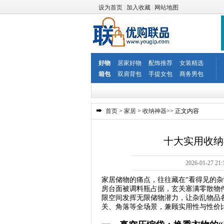
设为首页
|
加入收藏
|
网站地图
好物
居家好物
配饰推荐
女装精选
箱包
双肩背包
手提女包
商务男包
首页
>
家居
>
收纳神器
>> 正文内容
十大实用收纳
2026-01-2
家居储物的痛点，往往藏在“看得见的杂
房台面被调料瓶占据，玄关塞满零散物
限空间发挥无限储物潜力，让杂乱物品
关、角落等全场景，兼顾实用性与性价