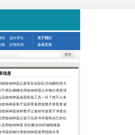
调味
滋补养生
关于我们
攻略
好物拼团
企业文化
新信息
功能收纳神器让家里告别杂乱空间瞬间变大
柜不再乱糟糟实用收纳神器让衣物分类更清
妆品收纳神器桌面彩妆工具一目了然不占多
食收纳神器客厅追剧零食摆放整齐拿取更省
箱收纳神器保鲜整齐让食材存放更干净更合
童房收纳神器让孩子玩具书本都有自己的位
大实用收纳神器 轻松解决你的储物难题
物书籍杂物分类收纳神器使用指南分享