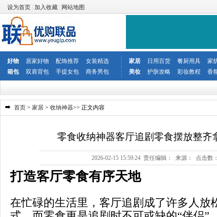
设为首页
|
加入收藏
|
网站地图
好物
居家好物
配饰推荐
女装精选
家居
日用百货
餐厨用具
家
箱包
双肩背包
手提女包
商务男包
美妆
护肤攻略
彩妆教程
香
首页
>
家居
>
收纳神器
>> 正文内容
零食收纳神器客厅追剧零食摆放整齐
2026-02-15 15:59:24 责任编辑： 来源： 点击数
打造客厅零食有序天地
在忙碌的生活里，客厅追剧成了许多人放
式，而零食更是追剧时不可或缺的“伴侣”