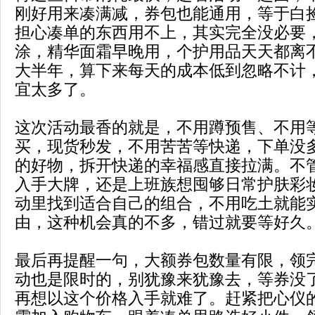
刚好用来凑满减，券包也能通用，等于白
担心凑单的东西用不上，其实完全没必要
涂，精华面霜早晚用，个护用品天天都离
大半年，算下来每天的成本低到忽略不计
宜太多了。
这次活动最香的就是，不用蹲预售、不用
买，现货秒发，不用苦苦等快递，下单没
的好物，拆开快递的幸福感直接拉满。不
入手大牌，还是上班族想囤够日常护肤彩
动里找到适合自己的组合，不用吃土就能
由，这种机会真的不多，错过就要等好久
最后再提醒一句，大额券包数量有限，领
动也是限时的，别犹豫来犹豫去，等券没
再想以这个价格入手就难了。赶紧把心仪