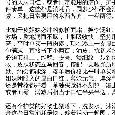
号的大牌口红，或者日常能用的洁面、护
件凑单，这些都是消耗品，囤多少都不会
减，又把日常要用的东西备齐，一举两得
比如干皮姐妹必冲的修护面霜，换季泛红
救场，质地润而不腻，上脸吸收快，坚持
亮，平时单买一瓶肉疼，现在凑上一支显
包满减，直接省下小两百；油皮、抗初老
必须安排上，维稳、提亮、淡细纹一步到
救，皮肤状态立马回春，搭配一支哑光质
勤、约会都能涂，凑单后价格比平时单买
姐妹闭眼入的显白口红，薄涂元气、厚涂
还是带妆都好看，单独买觉得不划算，凑
或者面霜，满减后相当于口红半买半送，
还有个护类的好物也别落下，洗发水、沐
膏这些日常消耗最快，趁着活动一起囤，