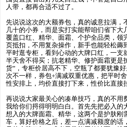
人带，都再合适不过了。
先说说这次的大额券包，真的诚意拉满，
几十的小券，而是实打实能帮咱们省下大
覆盖口红、精华、面霜、个护全品类，领
页抵扣，不用复杂操作，新手也能轻松薅
平时逛专柜，看到心动的大牌口红，一支
半天舍不得买；抗老精华、修护面霜更是
货”，专柜价居高不下，空瓶了都要犹豫
次不一样，券包+满减双重优惠，把平时
性安排上，均价直接打下来，性价比直接
再说说大家最关心的凑单技巧，真的不用
我给你们捋得明明白白。首先先把必入的
想入的大牌面霜、精华，这两个是护肤刚
车，算好价格之后，差一点满减额度的话