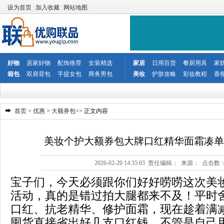
设为首页
|
加入收藏
|
网站地图
好物
居家好物
配饰推荐
女装精选
家居
日用百货
餐厨用具
家
箱包
双肩背包
手提女包
商务男包
美妆
护肤攻略
彩妆教程
香
首页
>
优惠
>
大额券包
>> 正文内容
美妆个护大额券包大牌口红精华面霜凑单
2026-02-20 14:35:03 责任编辑： 来源： 点击数
宝子们，今天必须跟你们好好唠唠这次美
活动，真的是错过拍大腿都来不及！平时
口红、抗老精华、修护面霜，现在趁着满
囤货直接省出好几支口红钱，不管是自己