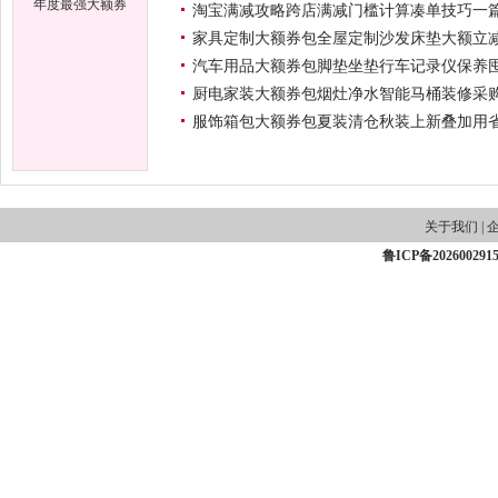
年度最强大额券
淘宝满减攻略跨店满减门槛计算凑单技巧一
包合集一站式领
家具定制大额券包全屋定制沙发床垫大额立
取
汽车用品大额券包脚垫坐垫行车记录仪保养
厨电家装大额券包烟灶净水智能马桶装修采
服饰箱包大额券包夏装清仓秋装上新叠加用
关于我们
|
鲁ICP备202600291