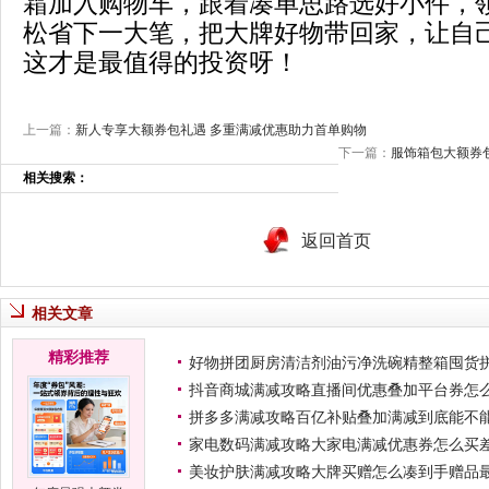
霜加入购物车，跟着凑单思路选好小件，
松省下一大笔，把大牌好物带回家，让自
这才是最值得的投资呀！
上一篇：
新人专享大额券包礼遇 多重满减优惠助力首单购物
下一篇：
服饰箱包大额券
相关搜索：
返回首页
相关文章
精彩推荐
好物拼团厨房清洁剂油污净洗碗精整箱囤货
抖音商城满减攻略直播间优惠叠加平台券怎
拼多多满减攻略百亿补贴叠加满减到底能不
家电数码满减攻略大家电满减优惠券怎么买
美妆护肤满减攻略大牌买赠怎么凑到手赠品