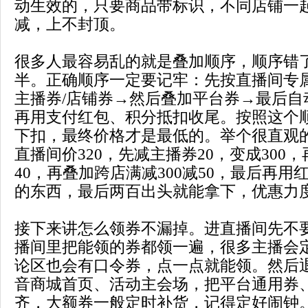
动生效的，只要商品带标识，不同店铺一
减，上不封顶。
很多人最容易乱的就是叠加顺序，顺序错
半。正确顺序一定要记牢：先按直播间专
主播券/店铺券→然后叠加平台券→最后自
再用支付红包、积分抵扣收尾。按照这个
下扣，最终价格才是最低的。举个很直观
直播间价320，先减主播券20，变成300，
40，再叠加跨店满减300减50，最后再用红
的东西，最后两百出头就能拿下，优惠力
接下来讲怎么领券不漏掉。进直播间先不
播间里把能领的券都领一遍，很多主播会
论区也会有口令券，点一点就能领。然后
音商城首页、活动主会场，把平台通用券
齐，大额券一般定时补货，记得定好闹钟