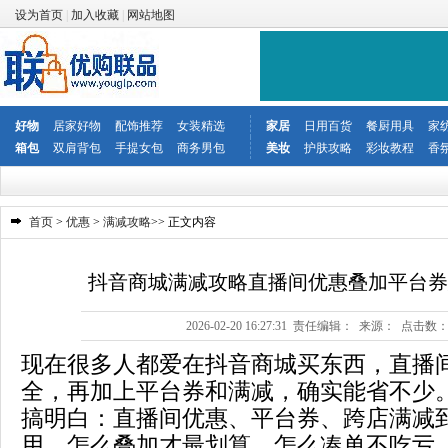
设为首页
|
加入收藏
|
网站地图
好物
居家好物
配饰推荐
女装精选
家居
日用百货
餐厨用具
家
箱包
双肩背包
手提女包
商务男包
美妆
护肤攻略
彩妆教程
香
首页
>
优惠
>
满减攻略
>> 正文内容
抖音商城满减攻略直播间优惠叠加平台券
2026-02-20 16:27:31 责任编辑： 来源： 点击数
现在很多人都爱在抖音商城买东西，直播
全，再加上平台券和满减，确实能省不少
搞明白：直播间优惠、平台券、跨店满减
用、怎么叠加才最划算、怎么凑单不吃亏