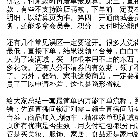
优惠，付尾款时再凑单最划算。第三，直
款，有些不支持跨店满减，下单前一定要
明细，以结算页为准。第四，开通商城会
务，还能多拿会员券、积分，支付时还能
还有几个常见误区一定要避开。很多人觉
最低，直接下单，结果没领平台券，白白
人为了凑满减，买一堆根本用不上的东西
多花钱。还有人分不清券的有效期，领了
了。另外，数码、家电这类商品，一定要
贵了可以申请补差，这也是隐形省钱。
给大家总结一套最简单的万能下单流程，
错：先逛直播间锁定刚需→领全直播间所
台券→商品加入购物车→精准凑单到满减
页所有优惠是否生效→用支付红包/积分再
管是买美妆、服饰、家居、食品还是家电