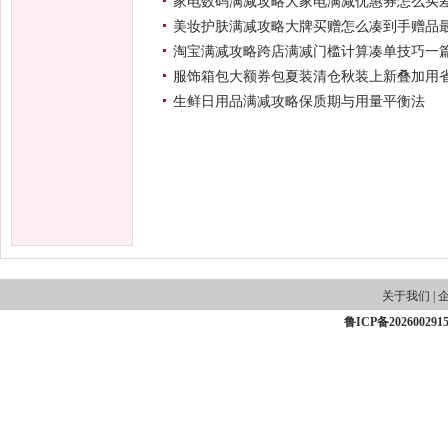
家电数码满减攻略大家电满减优惠券怎么买
美妆护肤满减攻略大牌买赠怎么凑到手赠品
淘宝满减攻略跨店满减门槛计算凑单技巧一
服饰箱包大额券包夏装清仓秋装上新叠加用
生鲜日用品满减攻略保质期与用量平衡法
关于我们
|
鲁ICP备202600291