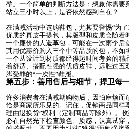
整。一个简单的判断方法是：想象你需要
站立三小时以上，是否依然感到自在？
在满减活动中选购鞋包，尤其要警惕“为了
优质的真皮手提包，其版型和皮质会随着
一个廉价的人造革包，可能在一次雨季后
其用优惠价购入三个中等品质的包，不如
一个从设计到材质都经得起时间考验的精
着舒适、搭配性强的优质皮鞋，远胜过五
脚受罪的“一次性”鞋履。
第五步：善用售后与细节，捍卫每
许多消费者在满减期购物后，因怕麻烦而
恰是商家所乐见的。记住，促销商品同样
理由退换货”权利（定制商品等除外）。
必在自然光下检查颜色、质感，认真试穿
的搭配性。不要因为“折扣难得”而勉强接