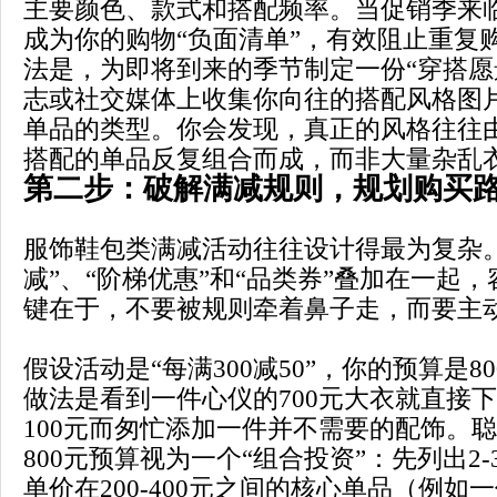
主要颜色、款式和搭配频率。当促销季来
成为你的购物“负面清单”，有效阻止重复
法是，为即将到来的季节制定一份“穿搭愿
志或社交媒体上收集你向往的搭配风格图
单品的类型。你会发现，真正的风格往往
搭配的单品反复组合而成，而非大量杂乱
第二步：破解满减规则，规划购买
服饰鞋包类满减活动往往设计得最为复杂
减”、“阶梯优惠”和“品类券”叠加在一起
键在于，不要被规则牵着鼻子走，而要主
假设活动是“每满300减50”，你的预算是8
做法是看到一件心仪的700元大衣就直接
100元而匆忙添加一件并不需要的配饰。
800元预算视为一个“组合投资”：先列出2
单价在200-400元之间的核心单品（例如