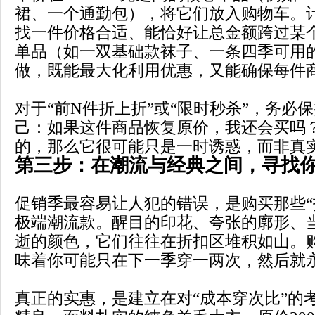
裙、一个通勤包），将它们放入购物车。
找一件价格合适、能恰好让总金额跨过某
单品（如一双基础款袜子、一条四季可用
做，既能最大化利用优惠，又能确保每件
对于“前N件折上折”或“限时秒杀”，务必
己：如果这件商品恢复原价，我还会买吗
的，那么它很可能只是一时诱惑，而非真
第三步：在潮流与经典之间，寻找
促销季最容易让人犯的错误，是购买那些“
极端潮流款。醒目的印花、夸张的廓形、
逝的颜色，它们往往在折扣区堆积如山。
味着你可能只在下一季穿一两次，然后就
真正的实惠，是建立在对“成本穿次比”的