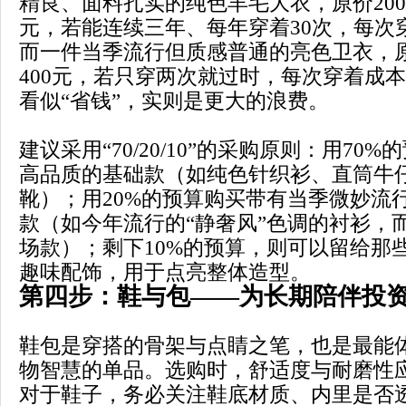
精良、面料扎实的纯色羊毛大衣，原价2000
元，若能连续三年、每年穿着30次，每次穿
而一件当季流行但质感普通的亮色卫衣，原
400元，若只穿两次就过时，每次穿着成本
看似“省钱”，实则是更大的浪费。
建议采用“70/20/10”的采购原则：用70
高品质的基础款（如纯色针织衫、直筒牛
靴）；用20%的预算购买带有当季微妙流
款（如今年流行的“静奢风”色调的衬衫，
场款）；剩下10%的预算，则可以留给那
趣味配饰，用于点亮整体造型。
第四步：鞋与包——为长期陪伴投
鞋包是穿搭的骨架与点睛之笔，也是最能体
物智慧的单品。选购时，舒适度与耐磨性
对于鞋子，务必关注鞋底材质、内里是否