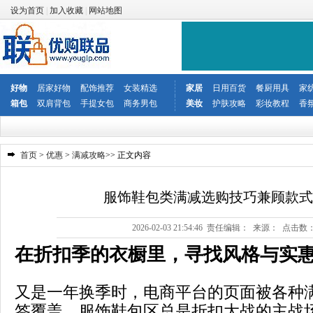
设为首页
|
加入收藏
|
网站地图
好物
居家好物
配饰推荐
女装精选
家居
日用百货
餐厨用具
家
箱包
双肩背包
手提女包
商务男包
美妆
护肤攻略
彩妆教程
香
首页
>
优惠
>
满减攻略
>> 正文内容
服饰鞋包类满减选购技巧兼顾款式
2026-02-03 21:54:46 责任编辑： 来源： 点击数
在折扣季的衣橱里，寻找风格与实
又是一年换季时，电商平台的页面被各种
签覆盖。服饰鞋包区总是折扣大战的主战