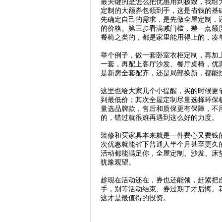
最关键的是怎么把优惠用到极致，我给
定制的大额券包领到手，这是省钱的基
先确定自己的需求，是先做全屋定制，
的价格。第三步看满减门槛，差一点额
餐椅之类的，都是家里能用得上的，凑
举个例子，做一套卧室衣柜定制，再加
一套，再配上客厅沙发、餐厅桌椅，优
是新房全套配齐，还是局部换新，都能
这里也给大家几个小提醒，买的时候更
到最低价；其次全屋定制尽量选择环保
量选品牌款，售后和质保更有保障，不
的，错过就很难再遇到这么好的力度。
装修和买家具本来就是一件费心又费钱
次优惠就能省下普通人半个月甚至更久
活动都能满足你，全屋定制、沙发、床
犹豫观望。
趁现在活动还在，券也还能领，赶紧把
手，别等活动结束、券过期了才后悔。
这才是最值得的投资。