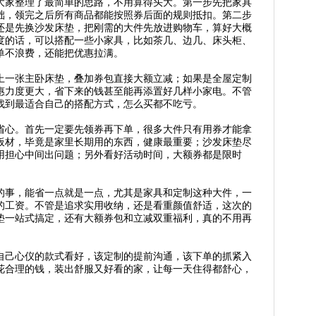
大家整理了最简单的思路，不用算得头大。第一步先把家具
础，领完之后所有商品都能按照券后面的规则抵扣。第二步
还是先换沙发床垫，把刚需的大件先放进购物车，算好大概
度的话，可以搭配一些小家具，比如茶几、边几、床头柜、
单不浪费，还能把优惠拉满。
上一张主卧床垫，叠加券包直接大额立减；如果是全屋定制
惠力度更大，省下来的钱甚至能再添置好几样小家电。不管
找到最适合自己的搭配方式，怎么买都不吃亏。
省心。首先一定要先领券再下单，很多大件只有用券才能拿
板材，毕竟是家里长期用的东西，健康最重要；沙发床垫尽
用担心中间出问题；另外看好活动时间，大额券都是限时
的事，能省一点就是一点，尤其是家具和定制这种大件，一
的工资。不管是追求实用收纳，还是看重颜值舒适，这次的
垫一站式搞定，还有大额券包和立减双重福利，真的不用再
自己心仪的款式看好，该定制的提前沟通，该下单的抓紧入
花合理的钱，装出舒服又好看的家，让每一天住得都舒心，