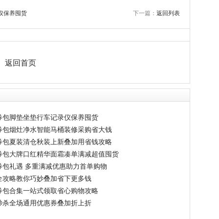
仪保养囤货
下一篇：
返回列表
返回首页
券包脚垫坐垫行车记录仪保养囤货
券包烟灶净水智能马桶装修采购省大钱
券包夏装清仓秋装上新叠加用省钱攻略
券包大牌口红精华面霜凑单满减超值囤货
券包礼遇 多重满减优惠助力首单购物
全攻略教你巧妙叠加省下更多钱
券包合集一站式领取省心购物攻略
秒杀全场通用优惠券叠加折上折