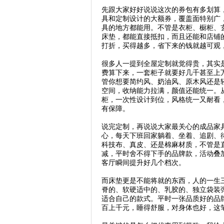
先跟大家好好说说这次的券包有多划算
具和定制设计的大额券，覆盖面特别广
具的地方都能用。不管是衣柜、橱柜、
床垫，都能直接抵扣，而且还能和店铺
打折，买得越多，省下来的钱就越可观
很多人一提到全屋定制就觉得贵，其实
费算下来，一套柜子就要好几千甚至上
管你想要简约风、奶油风、原木风还是
空间，收纳能力拉满，颜值还能统一。
柜，一次性设计到位，风格统一又耐看
有保障。
说完定制，再说说大家最关心的成品家
心，每天下班回家躺着、坐着、追剧、
科技布、真皮、还是棉麻材质，不管是
减，平时舍不得下手的品牌款，活动叠
客厅瞬间提升好几个档次。
而床垫更是不能将就的东西，人的一生
脊的、软硬适中的、乳胶的、独立袋装
适合自己的款式。平时一张品质好的品
百上千元，睡得舒服，对身体也好，这