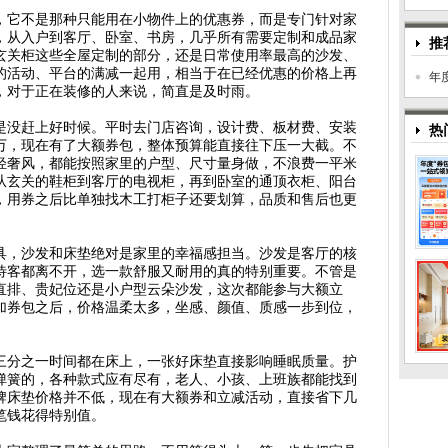
，它不是那种只能用在小物件上的优惠券，而是专门针对家
，从入户到客厅、卧室、书房，几乎所有需要定制和成品家
推
玄关柜这些全屋定制的部分，还是日常使用率最高的沙发、
的活动、平台的满减一起用，相当于在已经优惠的价格上再
年
，对于正在装修的人来说，简直是及时雨。
是没赶上好时候。平时去门店咨询，设计费、板材费、安装
热
万，现在有了大额券包，整体预算能直接往下压一大截。不
轻奢风，都能按照家里的户型、尺寸量身做，不浪费一平米
从玄关的鞋柜到客厅的电视柜，再到卧室的通顶衣柜、阳台
，用券之后比单独找木工打柜子还要划算，品质和售后也更
具，沙发和床垫绝对是家里的幸福感担当。沙发是客厅的核
待客都离不开，选一款舒服又耐用的真的特别重要。不管是
直排、贵妃位还是小户型云朵沙发，这次都能参与大额立
加券包之后，价格温柔太多，坐感、颜值、质感一步到位，
三分之一时间都在床上，一张好床垫直接影响睡眠质量。护
弹簧的，各种款式应有尽有，老人、小孩、上班族都能找到
牌床垫价格并不低，现在有大额券和立减活动，直接省下几
笔钱花得特别值。