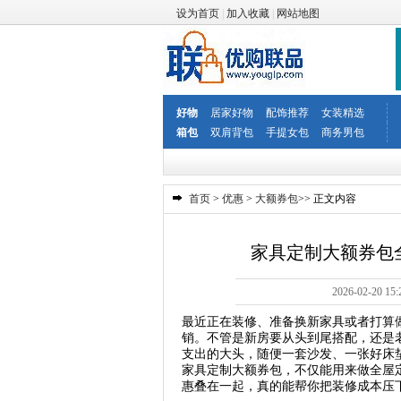
设为首页
|
加入收藏
|
网站地图
好物
居家好物
配饰推荐
女装精选
箱包
双肩背包
手提女包
商务男包
首页
>
优惠
>
大额券包
>> 正文内容
家具定制大额券包
2026-02-2
最近正在装修、准备换新家具或者打算
销。不管是新房要从头到尾搭配，还是
支出的大头，随便一套沙发、一张好床
家具定制大额券包，不仅能用来做全屋
惠叠在一起，真的能帮你把装修成本压