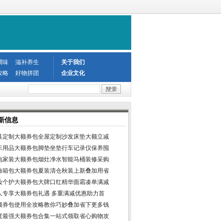
调味
滋补养生
关于我们
攻略
好物拼团
企业文化
新信息
具定制大额券包全屋定制沙发床垫大额立减
车用品大额券包脚垫坐垫行车记录仪保养囤
电家装大额券包烟灶净水智能马桶装修采购
饰箱包大额券包夏装清仓秋装上新叠加用省
妆个护大额券包大牌口红精华面霜凑单满减
人专享大额券包礼遇 多重满减优惠助力首
额券包使用全攻略教你巧妙叠加省下更多钱
度最强大额券包合集一站式领取省心购物攻