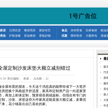
家居
日用百货
餐厨用具
家纺布艺
食品
休闲零食
生鲜食材
粮油
美妆
护肤攻略
彩妆教程
香氛好物
优惠
限时秒杀
大额券包
满减
最
家
全屋定制沙发床垫大额立减别错过
汽
厨
0 15:21:34 责任编辑： 来源： 点击数：
22
服
做全屋布置的朋友，今天这个消息真的能帮你省下一大笔开
美
老房想换个风格提升舒适度，家具和定制类产品一向是家里
新
垫，再加上柜体定制，预算很容易就超标。但现在有专门的
定制，沙发、床垫这些大件家具还能直接大额立减，多重优
大
下来，花小钱装出自己喜欢的家。
年