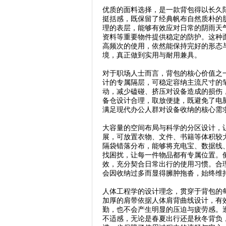
优质的面料选择，是一款背包得以长久
挺括感，既保留了经典帆布自然质朴的
理的表层，能够有效应对日常的阴雨天
资料等重要物件提供稳定的防护。这种
高频次的使用，依然能保持完好的形态
境，真正做到实用与耐用兼具。
对于职场人士而言，背包的核心价值之
计的专属隔层，可稳定容纳主流尺寸的
动，减少磕碰、挤压对设备造成的损伤
备仓设计合理，取放便捷，既避免了电
满足现代办公人群对设备收纳的核心需
大容量的空间布局与科学的分区设计，
展，可放置衣物、文件、书籍等体积较
隔袋错落分布，能够将充电宝、数据线
找困扰，让每一件物品都有专属位置。
效，充分契合日常出行的使用习惯。合
会因收纳过多而显得臃肿拖沓，始终维
人体工程学的设计理念，贯穿于背包的
加厚的肩带依据人体肩背曲线设计，有
勤，也不会产生明显的压迫与疲劳感。
不适感，无论是春夏出行还是秋冬背负