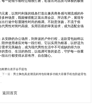
，每一处细节都经过细致打磨，彰显出对品质与体验的极致
的元素，以简约利落的线条打造出兼具商务感与潮流感的外
等多种场景，既能够搭配正装出席会议、拜访客户，展现专
在出行途中彰显随性时尚的格调。不刻意张扬，不流于俗
当代男性对简约高级、实用百搭的审美追求，成为适配全场
；从安静的办公场所，到奔波的户外行程，这款背包始终以
，陪伴使用者应对每一段行程。它以实用为根基，以舒适为
行需求完美融合，成为现代男性生活中不可或缺的得力伙
作的责任、生活的热忱，以低调可靠的姿态，守护每一份重
一段出行都变得从容有序、自在随心。
包耐磨出差开会手提包
下一篇：
男士胸包真皮潮流斜挎包轻奢多功能大容量手机包防盗背包
返回首页