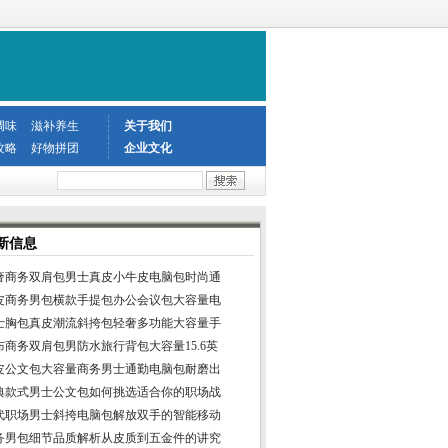
调味
滋补养生
关于我们
攻略
好物拼团
企业文化
新信息
奢商务双肩包男士真皮小牛皮电脑包时尚通
皮商务男包横款手提包办公会议包大容量电
士胸包真皮潮流斜挎包轻奢多功能大容量手
布商务双肩包男防水旅行背包大容量15.6英
皮公文包大容量商务男士通勤电脑包耐磨出
典款式男士公文包如何挑选适合你的职场战
代职场男士斜挎电脑包解放双手的智能移动
务男包细节品质解析从皮质到五金件的讲究