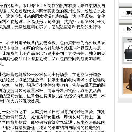
陪伴的基础。采用专业工艺制作的帆布材质，兼具柔韧度与
肌理，又通过现代技术赋予其更强的实用性能。经过防水处
推
气，避免突如其来的雨水浸湿包内物品，为电子设备、文件
面料不易起球、不易变形，耐磨损、抗撕扯，即便经历长期
与质感，无需过度精心养护，便能适应各种复杂的出行环
热
一，在于对电子设备的妥善承载。包内搭载专为办公设备设
笔记本电脑，加厚的软性内衬能够有效缓冲外界压力与震
，让精密的电子产品在出行途中得到全方位保护。独立的设
脑与其他物品相互摩擦划伤，又让包内空间规划更加清晰，
求。
让这款背包能够轻松应对多元出行场景。主仓空间开阔舒
大的物品，满足短途旅行、长期出差的收纳需求；多层辅助
、钢笔、名片、钥匙等小物件分类收纳，告别杂乱无章的翻
侧边便捷口袋可放置水杯、雨伞等常用物品，取用灵活高
理的空间分配，让背包在装满物品后依然保持规整版型，不
持利落大方的视觉效果。
每一处细节之中，大幅提升了长时间背负的舒适体验。加宽
效分散背部压力，减轻肩部负重感，即便长时间行走、通
透气的背垫材质，能够保持背部空气流通，减少闷热黏腻的
，都能保持清爽舒适。稳固的承重结构与顺滑的拉链配件，