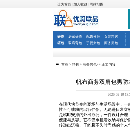
设为首页
|
加入收藏
|
网站地图
好物
居家好物
配饰推荐
女装精选
箱包
双肩背包
手提女包
商务男包
首页
>
箱包
>
商务男包
>> 正文内容
帆布商务双肩包男防水
2026-02-1
在现代快节奏的职场与生活场景中，一
性不可或缺的出行伴侣。无论是日常穿
是临时安排的外出办公，一件设计合理
便捷与从容。它不仅承担着收纳与保护
传递出沉稳、干练且不失时尚感的个人