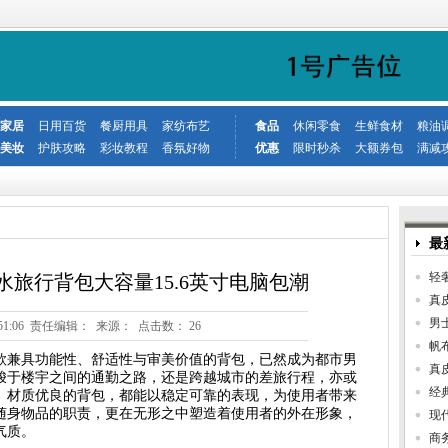
家居
日用百货
餐厨用具
家纺布艺
食品
休闲零食
生鲜食材
粮油
美妆
护肤攻略
彩妆教程
香氛好物
优惠
限时秒杀
大额券包
满减
最
轻
旅行背包大容量15.6英寸电脑包潮
真
男
9 13:51:06 责任编辑： 来源： 点击数：
26
帆
款兼具功能性、舒适性与审美价值的背包，已然成为都市男
真
梭于楼宇之间的通勤之路，还是跨越城市的差旅行程，亦或
经
、材质优良的背包，都能以稳定可靠的表现，为使用者带来
随身物品的职责，更在无形之中塑造着使用者的外在形象，
现
气质。
商