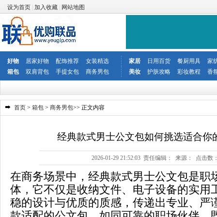
设为首页
|
加入收藏
|
网站地图
好物
居家好物
配饰推荐
女装精选
家居
日用百货
餐厨用具
家
箱包
双肩背包
手提女包
商务男包
美妆
护肤攻略
彩妆教程
香
首页
>
箱包
>
商务男包
>> 正文内容
经典款式男士公文包如何挑选适合你
2026-01-29 21:52:03 责任编辑： 来源： 点击数
在商务场景中，经典款式男士公文包是职
体，它不仅是收纳文件、电子设备的实用
稳的设计与优质的质感，传递出专业、严
款适配的公文包，如同可靠的职场伙伴，