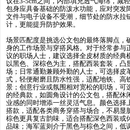
议在3-5cm之间，内部填充透气海绵，减
包身应具备基础的防泼水功能，应对突发
文件与电子设备不受潮，细节处的防水拉
计，更能提升防护效果。
场景匹配度是挑选公文包的最终落脚点，
身的工作场景与穿搭风格。对于经常参与
议的职场人士，建议选择全皮材质的经典
以黑色、深棕色为主，搭配西装套装，凸
场；日常通勤兼顾外勤的人士，可选择皮
式，轻便耐磨且防水性强，适配地铁、高
景；创意行业或氛围相对宽松的职场，可
的经典款，如圆角设计的公文包，搭配休
业感的同时增添一丝灵活气息。颜色选择
搭款，适配各类商务穿搭与场合，不易显
棕色更具复古韵味，适合搭配深色西装或
品味；海军蓝则介于黑色与棕色之间，低