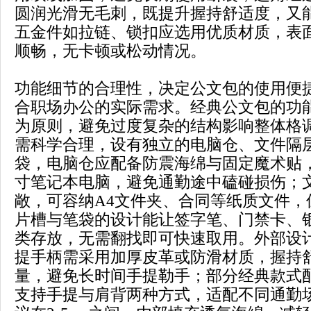
圆润光滑无毛刺，既提升握持舒适度，又
五金件如拉链、锁扣应选用优质材质，表
顺畅，无卡顿或松动情况。
功能细节的合理性，决定公文包的使用便
合职场办公的实际需求。经典公文包的功
为原则，避免过度复杂的结构影响整体格
需科学合理，设有独立的电脑仓、文件隔
袋，电脑仓应配备防震海绵与固定魔术贴，能
寸笔记本电脑，避免通勤途中磕碰损伤；
敞，可容纳A4文件夹、合同等纸质文件，
片槽与笔袋的设计能让签字笔、门禁卡、
类存放，无需翻找即可快速取用。外部设
提手柄需采用加厚皮革或防滑材质，握持
量，避免长时间手提勒手；部分经典款式
支持手提与肩背两种方式，适配不同通勤