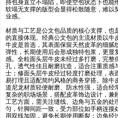
持包身直立不塌陷，即使空包状态下也能
软塌无支撑的版型会显得松散随意，难以
业感。
材质与工艺是公文包品质的核心支撑，也
的直接体现。经典公文包的主流材质以牛
牛皮是首选，其表面保留天然皮革的细腻
弹性，长期使用后会形成独特包浆，更显
感。全粒面头层牛皮未经过多打磨，完整
孔，透气性佳且耐磨抗造，适合注重质感
士；修面头层牛皮经过轻度打磨处理，表
易打理且适配简约风格的商务穿搭。除牛
道尼龙材质轻便耐磨、防水性强，适合经
复杂的职场场景，搭配皮革饰边设计，兼
工艺方面，需关注缝线、边角与五金的处
匀，针脚间距一致，受力部位如手柄连接
用双线加固，避免长期使用断裂；边角经