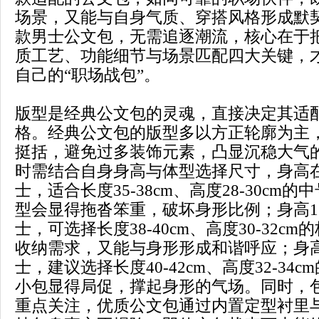
场景，又能与自身气质、穿搭风格形成默
款男士公文包，无需追逐潮流，核心在于
质工艺、功能细节与场景匹配四大关键，
自己的“职场战包”。
版型是经典公文包的灵魂，直接决定其适
格。经典公文包的版型多以方正轮廓为主
挺括，避免过多装饰元素，凸显沉稳大气
时需结合自身身高与体型选择尺寸，身高在1
士，适合长度35-38cm、高度28-30cm
型会显得拖沓笨重，破坏身形比例；身高170
士，可选择长度38-40cm、高度30-32c
收纳需求，又能与身形形成和谐呼应；身高1
士，建议选择长度40-42cm、高度32-34
小包显得局促，撑起身形的气场。同时，
重点关注，优质公文包通过内置定型衬里