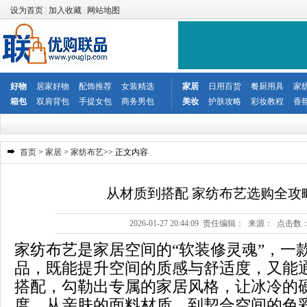
设为首页
|
加入收藏
|
网站地图
好物
居家好物
配饰推荐
女装精选
家居
日用百货
餐厨用具
家
箱包
双肩背包
手提女包
商务男包
美妆
护肤攻略
彩妆教程
香
首页
>
家居
>
家纺布艺
>> 正文内容
从材质到搭配 家纺布艺选购全攻
2026-01-27 20:44:09 责任编辑： 来源： 点击数
家纺布艺是家居空间的“软装修灵魂”，一
品，既能提升空间的质感与舒适度，又能
搭配，勾勒出专属的家居风格，让冰冷的
度。从亲肤的面料材质，到契合空间的色