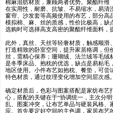
棉麻混纺材质，兼顾两者优势。聚酯纤维
在实用性，耐磨、抗皱、不易缩水，易清
窗帘、沙发套等高频使用的布艺，部分高
模拟棉、麻、丝的质感，性价比极高，缺
选购时可选择高支高密的聚酯纤维面料，
此外，真丝、天丝等轻奢材质，触感顺滑
打造精致的卧室空间，提升家居格调，但
丝，需精心保养；珊瑚绒、法兰绒等毛绒
是冬季床品、抱枕的优选，缺点是易粘毛
地区使用。小件布艺如抱枕、餐垫，可尝
特色材质，通过纹理变化增加空间层次感
确定材质后，色彩与图案搭配是家纺布艺
心，搭配的关键在于“协调统一，主次分明
乱、图案冲突，让布艺单品与硬装风格、
应。首先要定好空间的主色调，家居布艺