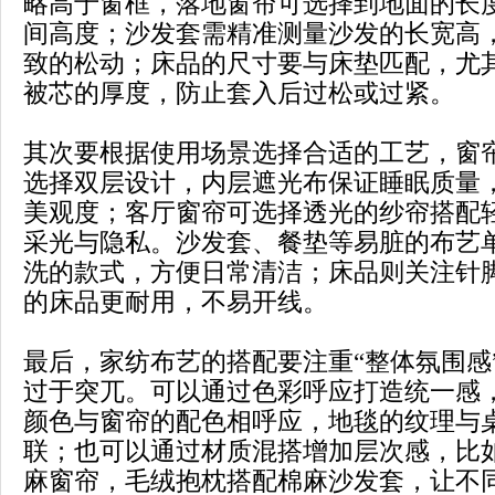
略高于窗框，落地窗帘可选择到地面的长
间高度；沙发套需精准测量沙发的长宽高
致的松动；床品的尺寸要与床垫匹配，尤
被芯的厚度，防止套入后过松或过紧。
其次要根据使用场景选择合适的工艺，窗
选择双层设计，内层遮光布保证睡眠质量
美观度；客厅窗帘可选择透光的纱帘搭配
采光与隐私。沙发套、餐垫等易脏的布艺
洗的款式，方便日常清洁；床品则关注针
的床品更耐用，不易开线。
最后，家纺布艺的搭配要注重“整体氛围感
过于突兀。可以通过色彩呼应打造统一感
颜色与窗帘的配色相呼应，地毯的纹理与
联；也可以通过材质混搭增加层次感，比
麻窗帘，毛绒抱枕搭配棉麻沙发套，让不