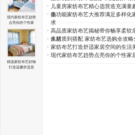
儿童房家纺布艺精心选营造充满童
地
多功能家纺布艺大推荐满足多样化
现代家纺布艺趋势
求
点亮你的个性家
高品质家纺布艺揭秘带你畅享柔软
生活
从材质到搭配 家纺布艺选购全攻略
家纺布艺打造舒适家居空间的生活
现代家纺布艺趋势点亮你的个性家
精选家纺布艺好物
打造温馨舒适居