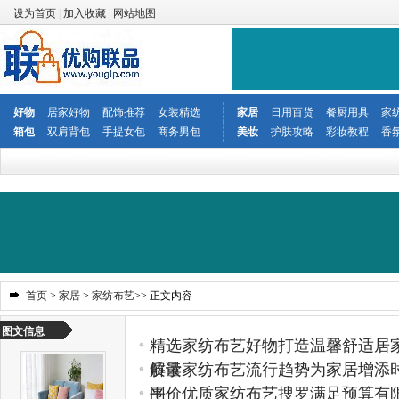
设为首页
|
加入收藏
|
网站地图
好物
居家好物
配饰推荐
女装精选
家居
日用百货
餐厨用具
家
箱包
双肩背包
手提女包
商务男包
美妆
护肤攻略
彩妆教程
香
首页
>
家居
>
家纺布艺
>> 正文内容
图文信息
精选家纺布艺好物打造温馨舒适居
质量
解读家纺布艺流行趋势为家居增添
围
平价优质家纺布艺搜罗满足预算有