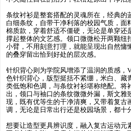
条纹衬衫是整套搭配的灵魂所在，经典的
白细条纹，自带干净利落的校园气质，面
棉质款，穿着舒适不僵硬，无论是单穿还
撑起整体的文艺感。领口微微松开两颗纽
小臂，不用刻意打理，就能呈现出自然慵
的叠穿留出恰到好处的层次感。
针织背心则为学院风增添了温润的质感，
色针织背心，版型挺括不紧绷，米白、藏
类低饱和色调，与条纹衬衫堪称绝配。将
出，领口与袖口的条纹微微外漏，斯文雅
现，既有优等生的干净清爽，又带着复古
调，无论是日常出行还是校园场景，都十
想要让造型更具辨识度，融入复古运动元