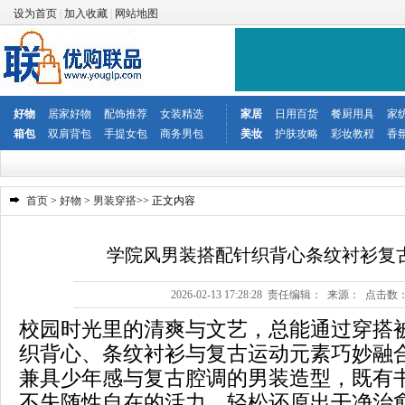
设为首页
|
加入收藏
|
网站地图
好物
居家好物
配饰推荐
女装精选
家居
日用百货
餐厨用具
家
箱包
双肩背包
手提女包
商务男包
美妆
护肤攻略
彩妆教程
香
首页
>
好物
>
男装穿搭
>> 正文内容
学院风男装搭配针织背心条纹衬衫复
2026-02-13 17:28:28 责任编辑： 来源： 点击数
校园时光里的清爽与文艺，总能通过穿搭
织背心、条纹衬衫与复古运动元素巧妙融
兼具少年感与复古腔调的男装造型，既有
不失随性自在的活力，轻松还原出干净治