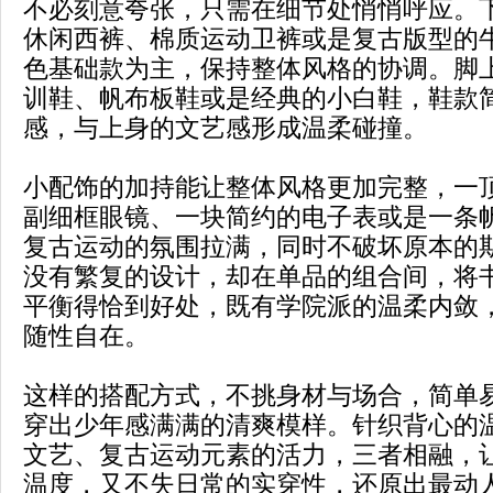
不必刻意夸张，只需在细节处悄悄呼应。
休闲西裤、棉质运动卫裤或是复古版型的
色基础款为主，保持整体风格的协调。脚
训鞋、帆布板鞋或是经典的小白鞋，鞋款
感，与上身的文艺感形成温柔碰撞。
小配饰的加持能让整体风格更加完整，一
副细框眼镜、一块简约的电子表或是一条
复古运动的氛围拉满，同时不破坏原本的
没有繁复的设计，却在单品的组合间，将
平衡得恰到好处，既有学院派的温柔内敛
随性自在。
这样的搭配方式，不挑身材与场合，简单
穿出少年感满满的清爽模样。针织背心的
文艺、复古运动元素的活力，三者相融，
温度，又不失日常的实穿性，还原出最动