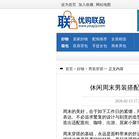
设为首页
|
加入收藏
|
网站地图
好物
居家好物
配饰推荐
女装精选
箱包
双肩背包
手提女包
商务男包
首页
>
好物
>
男装穿搭
>> 正文内容
休闲周末男装搭
2026-02-1
周末的美好，在于卸下工作日的紧绷，
表达。不必追求繁复的设计与刻意的造
造出适配逛街、咖啡、出游、居家小聚
周末穿搭的基础，永远是面料带来的舒