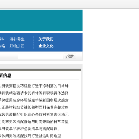
调味
滋补养生
关于我们
攻略
好物拼团
企业文化
新信息
约男装穿搭技巧轻松打造干净利落的日常绅
勤裤装精选西裤卡其裤休闲裤职场得体选择
季保暖男装穿搭羽绒服羊绒衫围巾层次感营
士正装衬衫细节袖长领型面料保养完整攻略
院风男装搭配针织背心条纹衬衫复古运动元
闲周末男装搭配舒适与时尚兼顾的日常造型
典男装单品衣柜必备清单与搭配建议。
常休闲男装搭配技巧打造舒适时尚造型