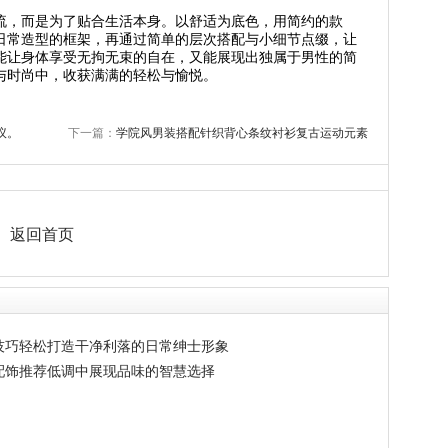
流，而是为了贴合生活本身。以舒适为底色，用简约的款
日常造型的框架，再通过简单的层次搭配与小细节点缀，让
能让身体享受无拘无束的自在，又能展现出独属于男性的简
与时尚中，收获满满的轻松与愉悦。
议。
下一篇：
学院风男装搭配针织背心条纹衬衫复古运动元素
返回首页
技巧轻松打造干净利落的日常绅士形象
配饰推荐低调中展现品味的智慧选择