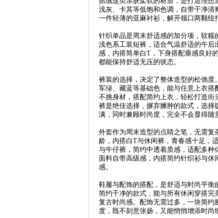
抓绒这类亲肤柔软的材质，是打造理想
浅灰、卡其等低饱和色调，自带干净清
一件轻薄的亚麻衬衫，解开领口两颗纽
针织单品是周末舒适感的加分项，软糯
浅色系工装短裤，适合气温舒适的午后
感，内搭简单白T，下身搭配垂感良好
都能保持舒适无压的状态。
裤装的选择，决定了整体造型的松弛度
军绿、藏蓝等基础色，能与任意上衣搭
不挑身材，搭配简约上衣，轻松打造街
裤是绝佳选择，摒弃臃肿的款式，选择
满，同时兼顾时尚度，完全不会显得随
外套作为周末造型的点睛之笔，无需复
龄，内搭白T与休闲裤，青春感十足，
与牛仔裤，简约中透着质感，适配多种
面料自带高级感，内搭简约针织衫与休
感。
鞋履与配饰的搭配，是舒适与时尚平衡
简约干净的款式，能与所有休闲穿搭完
复古时尚感。配饰无需过多，一块简约
度，既不刻意张扬，又能悄悄增添时尚