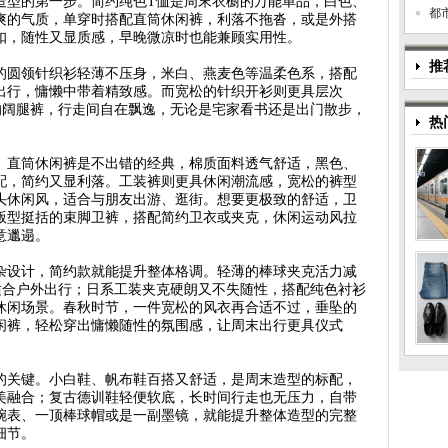
造型的第一步。简约纯色T恤是周末衣橱的万能单品，白色、
都
爽的气质，单穿时搭配直筒休闲裤，利落不拖沓，或是外搭
扣，随性又显质感，早晚微凉时也能兼顾实用性。
推
的圆领针织衫轻薄不压身，米白、燕麦色等温柔色系，搭配
出行，慵懒中带着精致感。而宽松的针织开衫则更具层次
的阔腿裤，行走间自在飘逸，无论是宅家看书还是出门散步，
热
。直筒休闲裤是不出错的经典，棉质面料透气舒适，黑色、
配，简约又显利落。工装裤则更具休闲潮流感，宽松的裤型
头休闲风，适合与朋友出游、逛街。想要更极致的舒适，卫
版型挺括的束脚卫裤，搭配简约卫衣或夹克，休闲运动风拉
意邋遢。
杂设计，简约款就能提升整体格调。轻薄的棒球夹克活力减
适合户外出行；日系工装夹克硬朗又不失随性，搭配纯色衬衫
休闲场景。春秋时节，一件宽松的风衣再合适不过，垂坠的
闲裤，轻松穿出慵懒随性的氛围感，让周末出行更具仪式
的关键。小白鞋、帆布鞋百搭又舒适，是周末造型的标配，
美融合；复古德训鞋轻便软底，长时间行走也无压力，自带
腕表、一顶棒球帽或是一副墨镜，就能提升整体造型的完整
细节。