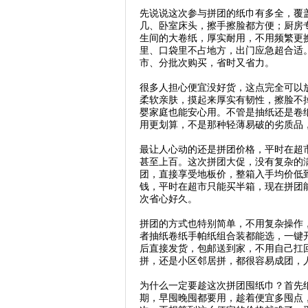
先说说这次参与拼团的纸巾有多全，覆
几、卧室床头，擦手擦脸都方便；厨房
生间的大卷纸，厚实耐用，不用频繁更
里、口袋里不占地方，出门应急超合适
市、分批次购买，省时又省力。
很多人担心便宜没好货，这点完全可以
柔软亲肤，摸起来厚实有韧性，擦脸不
婴家庭也能安心用。不管是抽纸还是卷
用更划算，不是那种轻薄易破的劣质品
最让人心动的还是拼团价格，平时在超
甚至上百。这次拼团大促，没有复杂的
团，直接享受地板价，整箱入手均价低
钱，平时在超市只能买半箱，现在拼团
次省心好久。
拼团的方式也特别简单，不用复杂操作
者抽纸卷纸手帕纸组合装都能选，一键
后直接发货，包邮送到家，不用自己扛
拼，还是小区邻居拼，都很容易成团，
为什么一定要趁这次拼团囤纸巾？首先
期，早囤晚囤都要用，趁着便宜多囤点