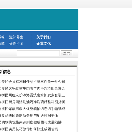
调味
滋补养生
关于我们
攻略
好物拼团
企业文化
新信息
团专区会员福利日任意拼满三件免一件今日
团专区火锅食材牛肉卷羊肉串丸滑组合聚会
物拼团网红洗护沐浴露洗发水护发素套装三
物拼团厨房清洁剂油污净洗碗精整箱囤货拼
物拼团爆款纸巾大促整箱抽纸卷纸手帕纸成
鲜食品拼团策略新鲜度与配送时间平衡
团购物防坑指南识别虚假成团与质量陷阱
物拼团实用技巧教你如何快速成团省钱