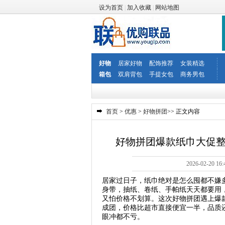
设为首页
|
加入收藏
|
网站地图
好物
居家好物
配饰推荐
女装精选
箱包
双肩背包
手提女包
商务男包
首页
>
优惠
>
好物拼团
>> 正文内容
好物拼团爆款纸巾大促
2026-02-2
居家过日子，纸巾绝对是怎么囤都不嫌
身带，抽纸、卷纸、手帕纸天天都要用
又怕价格不划算。这次好物拼团遇上爆
成团，价格比超市直接便宜一半，品质
眼冲都不亏。