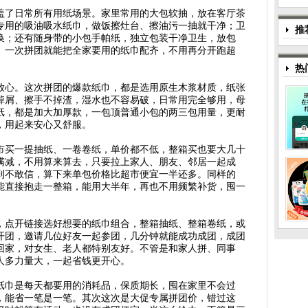
盖了日常所有用纸场景。家里常用的大包软抽，放在客厅茶
专用的吸油吸水纸巾，做饭擦灶台、擦油污一抽就干净；卫
推
换；还有随身带的小包手帕纸，独立包装干净卫生，放包
。一次拼团就能把全家要用的纸巾配齐，不用再分开跑超
热
放心。这次拼团的爆款纸巾，都是选用原生木浆材质，纸张
掉屑、擦手不掉渣，湿水也不容易破，日常用完全够用，母
纸，都是加大加厚款，一包顶普通小包的两三包用量，更耐
，用起来安心又舒服。
市买一提抽纸、一卷卷纸，单价都不低，整箱买也要大几十
满减，不用算来算去，只要拉上家人、朋友、邻居一起成
到不敢信，算下来单包价格比超市便宜一半还多。同样的
能直接抱走一整箱，能用大半年，再也不用频繁补货，囤一
，点开链接选好想要的纸巾组合，整箱抽纸、整箱卷纸，或
开团，邀请几位好友一起参团，几分钟就能成功成团，成团
回家，对女生、老人都特别友好。不管是和家人拼、同事
人多力量大，一起省钱更开心。
纸巾是每天都要用的消耗品，保质期长，囤在家里不会过
，能省一笔是一笔。其次这次是大促专属拼团价，错过这