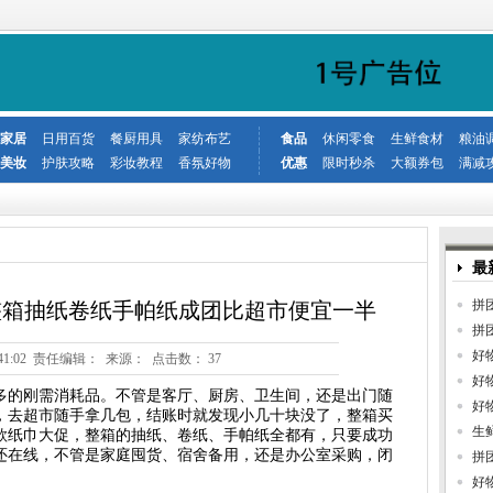
家居
日用百货
餐厨用具
家纺布艺
食品
休闲零食
生鲜食材
粮油
美妆
护肤攻略
彩妆教程
香氛好物
优惠
限时秒杀
大额券包
满减
最
拼
整箱抽纸卷纸手帕纸成团比超市便宜一半
拼
好
0 16:41:02 责任编辑： 来源： 点击数：
37
好
多的刚需消耗品。不管是客厅、厨房、卫生间，还是出门随
好
，去超市随手拿几包，结账时就发现小几十块没了，整箱买
生
款纸巾大促，整箱的抽纸、卷纸、手帕纸全都有，只要成功
还在线，不管是家庭囤货、宿舍备用，还是办公室采购，闭
拼
好