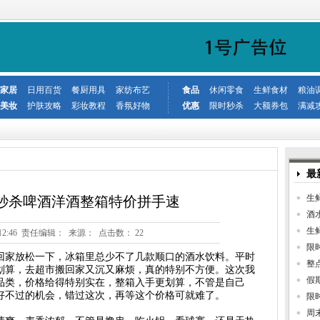
家居
日用百货
餐厨用具
家纺布艺
食品
休闲零食
生鲜食材
粮油
美妆
护肤攻略
彩妆教程
香氛好物
优惠
限时秒杀
大额券包
满减
最
生
秒杀啤酒洋酒整箱特价拼手速
酒
生
0 09:12:46 责任编辑： 来源： 点击数：
22
限
回家放松一下，冰箱里总少不了几款顺口的酒水饮料。平时
整
划算，去超市搬回家又沉又麻烦，真的特别不方便。这次我
假
品类，价格给得特别实在，整箱入手更划算，不管是自己
好不过的机会，错过这次，再等这个价格可就难了。
限
周