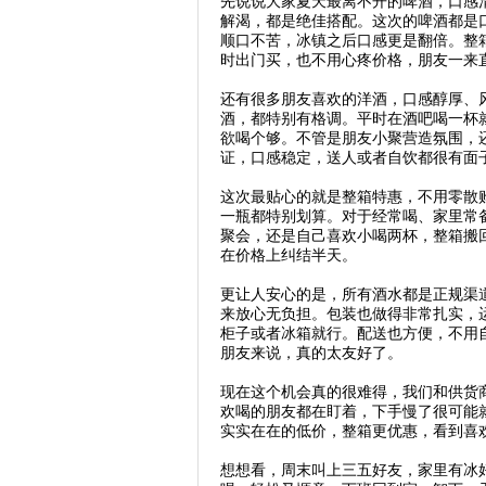
先说说大家夏天最离不开的啤酒，口感
解渴，都是绝佳搭配。这次的啤酒都是
顺口不苦，冰镇之后口感更是翻倍。整
时出门买，也不用心疼价格，朋友一来
还有很多朋友喜欢的洋酒，口感醇厚、
酒，都特别有格调。平时在酒吧喝一杯
欲喝个够。不管是朋友小聚营造氛围，
证，口感稳定，送人或者自饮都很有面
这次最贴心的就是整箱特惠，不用零散
一瓶都特别划算。对于经常喝、家里常
聚会，还是自己喜欢小喝两杯，整箱搬
在价格上纠结半天。
更让人安心的是，所有酒水都是正规渠
来放心无负担。包装也做得非常扎实，
柜子或者冰箱就行。配送也方便，不用
朋友来说，真的太友好了。
现在这个机会真的很难得，我们和供货
欢喝的朋友都在盯着，下手慢了很可能
实实在在的低价，整箱更优惠，看到喜
想想看，周末叫上三五好友，家里有冰