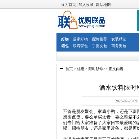
设为首页
|
加入收藏
|
网站地图
好物
居家好物
配饰推荐
女装精选
箱包
双肩背包
手提女包
商务男包
首页
>
优惠
>
限时秒杀
>> 正文内容
酒水饮料限时
2026-02-2
不管是朋友聚会、家庭小酌，还是下班
想囤点货，要么单买太贵，要么整箱不
们专门给大家准备了大家日常最爱喝的
喝、招待朋友，还是家里常备，都是再