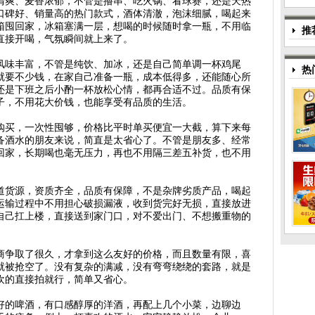
清爽、麦香浓郁，不管是撸串、吃火锅、看球赛，还是天热
口碑好、销量高的热门款式，酒体清澈，泡沫细腻，喝起来
箱囤回家，冰箱塞满一层，想喝的时候随时拿一瓶，不用临
推
直接开喝，气氛瞬间就上来了。
风味丰富，不管是纯饮、加冰，还是自己简单调一杯鸡尾
热
就要不少钱，在家自己准备一瓶，成本低得多，还能随心所
还是下班之后小酌一杯放松心情，都再合适不过。品质有保
子，不用花大价钱，也能享受有品质的生活。
购买，一次性囤够，价格比平时单买便宜一大截，算下来每
备酒水的朋友来说，简直是太省心了。不管是朋友多、经常
回家，长期喝也毫无压力，再也不用隔三差五补货，也不用
道货源，资质齐全，品质有保障，不是杂牌劣质产品，喝起
运输过程中不用担心破损漏液，收到货完好无损，直接放进
自己扛上楼，直接送到家门口，对不爱出门、不想搬重物的
商争取了很久，才拿到这么友好的价格，而且数量有限，喜
就被抢空了。没有复杂的满减，没有弯弯绕绕的套路，就是
欢的直接拍就行，简单又省心。
好的啤酒，有口感醇厚的洋酒，再配上几个小菜，边聊边