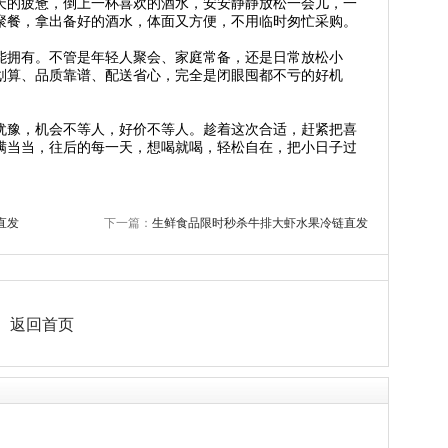
天的疲惫，倒上一杯喜欢的酒水，安安静静放松一会儿，一
聚餐，拿出备好的酒水，体面又方便，不用临时匆忙采购。
能拥有。不管是年轻人聚会、家庭常备，还是日常放松小
划算、品质靠谱、配送省心，完全是闭眼囤都不亏的好机
犹豫，机会不等人，好价不等人。趁着这次合适，赶紧把喜
满当当，往后的每一天，想喝就喝，轻松自在，把小日子过
直发
下一篇：
生鲜食品限时秒杀牛排大虾水果冷链直发
返回首页