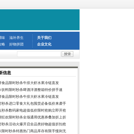
调味
滋补养生
关于我们
攻略
好物拼团
企业文化
新信息
鲜食品限时秒杀牛排大虾水果冷链直发
水饮料限时秒杀啤酒洋酒整箱特价拼手速
鲜食品限时秒杀牛排大虾水果冷链直发
时秒杀进口零食大礼包囤货必备低价来袭手
点秒杀数码家电超值低价限时抢购立即开抢
期狂欢限时秒杀全场通用优惠券叠加折上折
时秒杀活动火爆开启全品类好物超值折扣抢
末限时秒杀特惠热门商品库存有限手慢则无