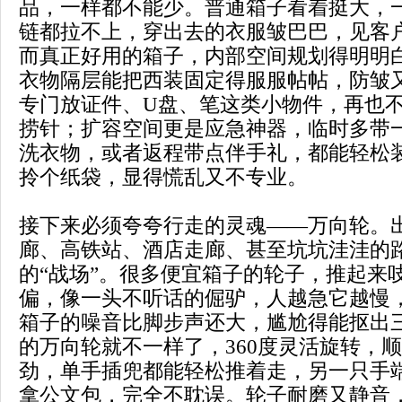
品，一样都不能少。普通箱子看着挺大，
链都拉不上，穿出去的衣服皱巴巴，见客
而真正好用的箱子，内部空间规划得明明
衣物隔层能把西装固定得服服帖帖，防皱
专门放证件、U盘、笔这类小物件，再也
捞针；扩容空间更是应急神器，临时多带
洗衣物，或者返程带点伴手礼，都能轻松
拎个纸袋，显得慌乱又不专业。
接下来必须夸夸行走的灵魂——万向轮。
廊、高铁站、酒店走廊、甚至坑坑洼洼的
的“战场”。很多便宜箱子的轮子，推起来
偏，像一头不听话的倔驴，人越急它越慢
箱子的噪音比脚步声还大，尴尬得能抠出
的万向轮就不一样了，360度灵活旋转，
劲，单手插兜都能轻松推着走，另一只手
拿公文包，完全不耽误。轮子耐磨又静音