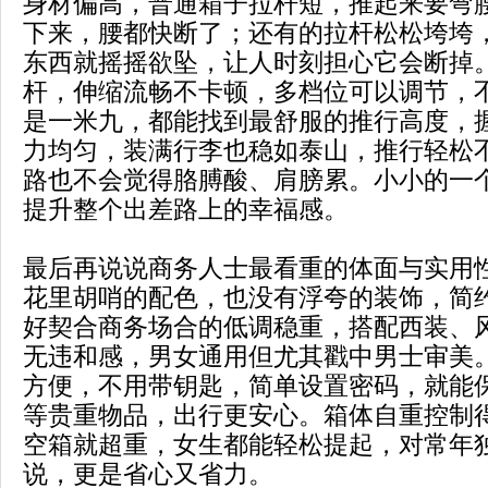
身材偏高，普通箱子拉杆短，推起来要弯
下来，腰都快断了；还有的拉杆松松垮垮
东西就摇摇欲坠，让人时刻担心它会断掉
杆，伸缩流畅不卡顿，多档位可以调节，
是一米九，都能找到最舒服的推行高度，
力均匀，装满行李也稳如泰山，推行轻松
路也不会觉得胳膊酸、肩膀累。小小的一
提升整个出差路上的幸福感。
最后再说说商务人士最看重的体面与实用
花里胡哨的配色，也没有浮夸的装饰，简
好契合商务场合的低调稳重，搭配西装、
无违和感，男女通用但尤其戳中男士审美
方便，不用带钥匙，简单设置密码，就能
等贵重物品，出行更安心。箱体自重控制
空箱就超重，女生都能轻松提起，对常年
说，更是省心又省力。