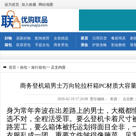
设为首页
|
加入收藏
|
网站地图
好物
居家好物
配饰推荐
女装精选
家居
日用百货
餐厨用具
家
箱包
双肩背包
手提女包
商务男包
美妆
护肤攻略
彩妆教程
香
首页
>
箱包
>
旅行箱包
>> 正文内容
商务登机箱男士万向轮拉杆箱PC材质大容
2026-02-19 17:24:08 责任编辑： 来源： 点击数
身为常年奔波在出差路上的男士，大概都
选不对，全程活受罪。要么登机卡着尺寸
路罢工，要么箱体被托运划得面目全非，
衣服乱成一团，重要文件皱得像腌菜，见