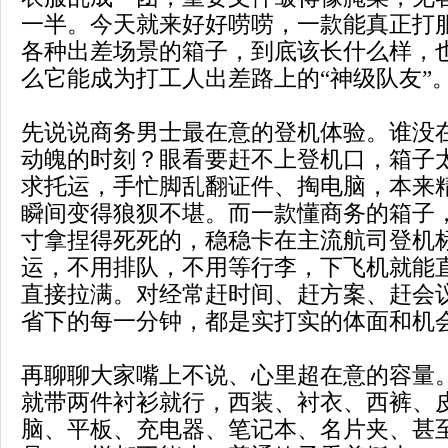
一半。今天就来好好唠唠，一款能真正打
各种出差场景的箱子，到底该长什么样，
么它能成为打工人出差路上的“神级队友”
先说说商务男士最在意的登机体验。谁没
动魄的时刻？眼看要赶不上登机口，箱子
求托运，手忙脚乱翻证件、掏电脑，本来
瞬间变得狼狈不堪。而一款懂商务的箱子
寸拿捏得死死的，稳稳卡在主流航司登机
运，不用排队，不用等行李，下飞机就能
直接拉满。对经常赶时间、赶方案、赶会
省下的每一分钟，都是实打实的体面和机
再聊聊大家嘴上不说、心里超在意的容量
就带两件衬衫就行，西装、衬衣、西裤、
脑、平板、充电器、笔记本、名片夹、甚