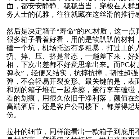
面，都安安静静、稳稳当当，穿梭在人群
务人士的优雅，往往就藏在这丝滑的推行
然后是决定箱子“寿命”的PC材质，这一
很多箱子看着好看，用的是软趴趴的材料
磕一个坑，机场托运有多粗暴，打过工的
扔、摔、压、挤是常态，一趟差下来，好
相，下次出差都不好意思拿出来。而PC材
弹衣”，轻便又结实，抗摔抗撞，韧性超
弹，不会轻易开裂变形。最关键的是，表
和别的箱子堆在一起摩擦，被行李车磕碰
看的划痕，用很久依旧干净利落，颜值在
高端酒店，还是客户公司楼下，都撑得起
份。
拉杆的细节，同样能看出一款箱子到底用