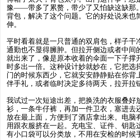
豫——带多了累赘，带少了又怕缺这缺那
背包，解决了这个问题。它的好处说来也
伸。
平时看着就是一只普通的双肩包，样子干
通勤也不显得臃肿。但拉开侧边或者中间
就出来了，像是原本收着的伞面一下子撑
时多出一倍。这种设计妙就妙在，它把选
门的时候东西少，它就安安静静贴在你背
伴手礼，或者临时决定多待两天，拉开拉
我试过一次短途出差，把换洗的衣服叠好
衫，一条牛仔裤，再加一件卫衣，塞进去
放在最上面，方便到了酒店拿出来。电脑
用跟衣服挤在一起。充电宝、证件、钥匙
有小口袋可以分类放，不用在安检的时候