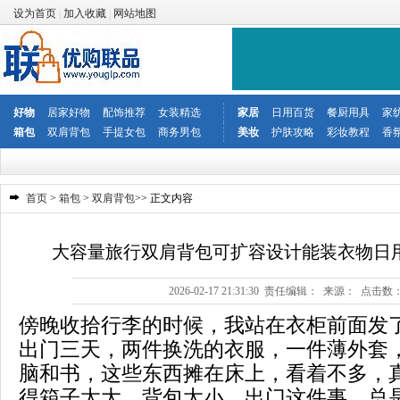
设为首页
|
加入收藏
|
网站地图
好物
居家好物
配饰推荐
女装精选
家居
日用百货
餐厨用具
家
箱包
双肩背包
手提女包
商务男包
美妆
护肤攻略
彩妆教程
香
首页
>
箱包
>
双肩背包
>> 正文内容
大容量旅行双肩背包可扩容设计能装衣物日
2026-02-17 21:31:30 责任编辑： 来源： 点击数
傍晚收拾行李的时候，我站在衣柜前面发
出门三天，两件换洗的衣服，一件薄外套
脑和书，这些东西摊在床上，看着不多，
得箱子太大，背包太小。出门这件事，总