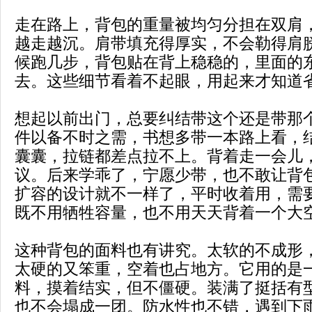
走在路上，背包的重量被均匀分担在双肩
越走越沉。肩带填充得厚实，不会勒得肩
候跑几步，背包贴在背上稳稳的，里面的
去。这些细节看着不起眼，用起来才知道
想起以前出门，总要纠结带这个还是带那
件以备不时之需，书想多带一本路上看，
囊囊，拉链都差点拉不上。背着走一会儿
议。后来学乖了，宁愿少带，也不敢让背
扩容的设计就不一样了，平时收着用，需
既不用牺牲容量，也不用天天背着一个大
这种背包的面料也有讲究。太软的不成形
太硬的又笨重，空着也占地方。它用的是
料，摸着结实，但不僵硬。装满了挺括有
也不会塌成一团。防水性也不错，遇到下