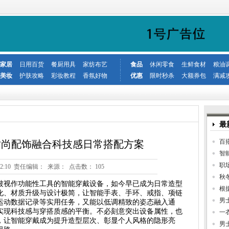
家居
日用百货
餐厨用具
家纺布艺
食品
休闲零食
生鲜食材
粮油
美妆
护肤攻略
彩妆教程
香氛好物
优惠
限时秒杀
大额券包
满减
最
百
时尚配饰融合科技感日常搭配方案
智
职
 21:52:10 责任编辑： 来源： 点击数：
105
秋
被视作功能性工具的智能穿戴设备，如今早已成为日常造型
根
化、材质升级与设计极简，让智能手表、手环、戒指、项链
男
运动数据记录等实用任务，又能以低调精致的姿态融入通
实现科技感与穿搭质感的平衡。不必刻意突出设备属性，也
一
，让智能穿戴成为提升造型层次、彰显个人风格的隐形亮
男