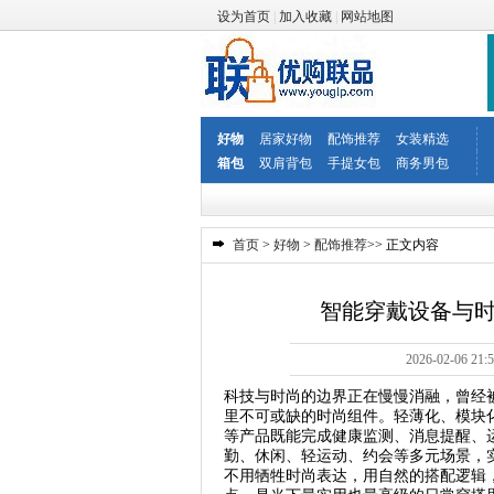
设为首页
|
加入收藏
|
网站地图
好物
居家好物
配饰推荐
女装精选
箱包
双肩背包
手提女包
商务男包
首页
>
好物
>
配饰推荐
>> 正文内容
智能穿戴设备与
2026-02-06
科技与时尚的边界正在慢慢消融，曾经
里不可或缺的时尚组件。轻薄化、模块
等产品既能完成健康监测、消息提醒、
勤、休闲、轻运动、约会等多元场景，
不用牺牲时尚表达，用自然的搭配逻辑