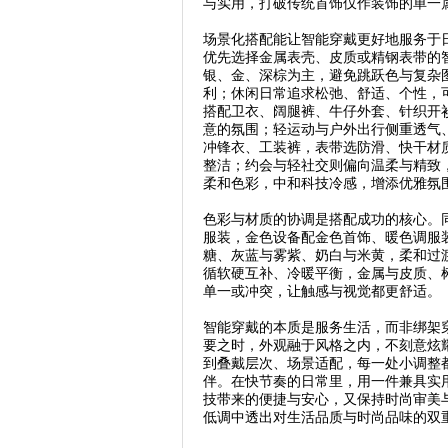
与实用，打破传统首饰仅作装饰的单一
场景化搭配能让智能穿戴更好地服务于
优先选择金属表壳、皮质或精钢表带的
银、金、深棕为主，避免跳跃色与复杂
利；休闲日常追求松弛、舒适、个性，
搭配卫衣、阔腿裤、牛仔外套、针织开
意的氛围；轻运动与户外出行侧重透气
冲锋衣、工装裤，表带选防滑、快干材
整洁；约会与轻社交则偏向温柔与精致
柔和色彩，中和科技冷感，增添优雅氛
色彩与材质的协调是搭配成功的核心。
服装，金色设备配金色首饰、暖色调服
糖、灰蓝与雾紫、奶白与米黄，柔和过
循软硬互补、冷暖平衡，金属与皮质、
单一或冲突，让触感与视觉都更舒适。
智能穿戴的本质是服务生活，而非绑架
要之时，外观融于风格之内，不刻意炫
到叠戴层次、场景适配，每一处小调整
伴。在快节奏的日常里，用一件兼具实
技带来的便捷与安心，又保持时尚审美
低调中透出对生活品质与时尚品味的双