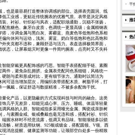
思路。
平
域，也是最容易打造整体协调感的部位。选择表壳圆润、线
降低工业感，更贴近传统腕表的优雅气质。表带是决定风格
推
西装、衬衫、针织衫与风衣，适配职场通勤，沉稳不张扬，
搭配焦糖色、象牙白皮质，色调统一更显高级；金属精钢表
穿搭，冷调金属与黑白灰、雾霾蓝、燕麦色等低饱和色系相
热
更偏向休闲与运动，浅灰、雾蓝、奶白等低饱和色比高饱和
户外夹克都不违和，兼顾舒适与活力。表盘选择极简界面，
础状态，让屏幕熄灭时更像一件简约腕表，点亮时又不失科
。
让智能穿戴更具配饰感的巧思。智能手表搭配细手链、素圈
过两件，避免杂乱拥挤。金属表壳配同色系细链，风格统一
，硬朗与柔和形成对比，更有细节张力。通勤时以简洁为
休闲可适当增加层次，用编织表带搭配木质、树脂手环，打
单一佩戴，保证舒适与数据精准，不被多余配饰干扰。
轻量化产品，以更隐蔽的方式实现科技与时尚的融合。这类
首饰几乎无差异，却能完成心率、压力、睡眠、体温等轻量
低调风格的人群。智能戒指多采用哑光金属、陶瓷或亲肤树
制，与素圈金戒、银戒叠戴也毫无违和感，搭配衬衫、针织
、端握水杯时不经意流露，低调又有品味。智能项链多以锁
流畅，材质选用钛钢、925银或镀金，搭配圆领、V领、西
实现消息提醒、健康监测等功能，让颈部空白处多一份精致