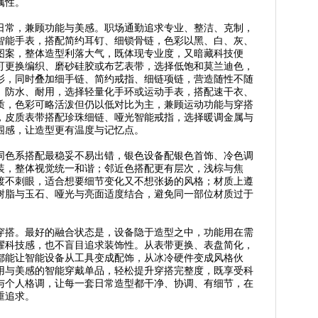
属性。
日常，兼顾功能与美感。职场通勤追求专业、整洁、克制，
智能手表，搭配简约耳钉、细锁骨链，色彩以黑、白、灰、
图案，整体造型利落大气，既体现专业度，又暗藏科技便
可更换编织、磨砂硅胶或布艺表带，选择低饱和莫兰迪色，
衫，同时叠加细手链、简约戒指、细链项链，营造随性不随
、防水、耐用，选择轻量化手环或运动手表，搭配速干衣、
质，色彩可略活泼但仍以低对比为主，兼顾运动功能与穿搭
，皮质表带搭配珍珠细链、哑光智能戒指，选择暖调金属与
围感，让造型更有温度与记忆点。
同色系搭配最稳妥不易出错，银色设备配银色首饰、冷色调
装，整体视觉统一和谐；邻近色搭配更有层次，浅棕与焦
渡不刺眼，适合想要细节变化又不想张扬的风格；材质上遵
树脂与玉石、哑光与亮面适度结合，避免同一部位材质过于
穿搭。最好的融合状态是，设备隐于造型之中，功能用在需
耀科技感，也不盲目追求装饰性。从表带更换、表盘简化，
都能让智能设备从工具变成配饰，从冰冷硬件变成风格伙
用与美感的智能穿戴单品，轻松提升穿搭完整度，既享受科
与个人格调，让每一套日常造型都干净、协调、有细节，在
重追求。