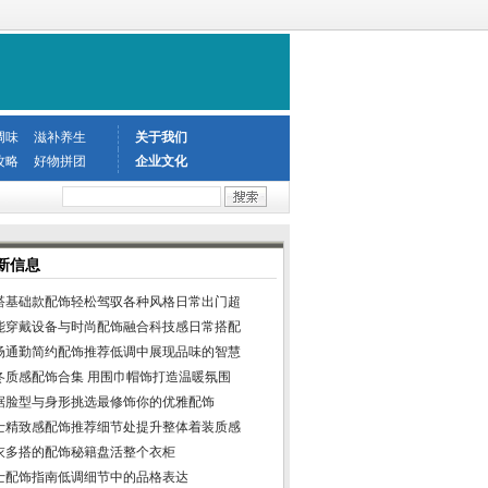
调味
滋补养生
关于我们
攻略
好物拼团
企业文化
新信息
搭基础款配饰轻松驾驭各种风格日常出门超
能穿戴设备与时尚配饰融合科技感日常搭配
场通勤简约配饰推荐低调中展现品味的智慧
冬质感配饰合集 用围巾帽饰打造温暖氛围
据脸型与身形挑选最修饰你的优雅配饰
士精致感配饰推荐细节处提升整体着装质感
衣多搭的配饰秘籍盘活整个衣柜
士配饰指南低调细节中的品格表达