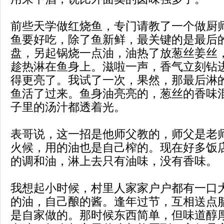
前些天学做红烧鱼，专门请教了一个做厨
鱼要好吃，除了鱼新鲜，最关键的是最后
盘，另起锅烧一点油，油热了放葱丝姜丝
趁热淋在鱼身上。滋啦一声，香气立刻钻
得更亮了。我试了一次，果然，那最后淋
鱼活了过来。鱼身油亮亮的，葱丝的香味
子里的汤汁都透着光。
表哥说，这一招是他师父教的，师父是老
火候，用的油也是自己榨的。现在好多饭
的调和油，淋上去只有油味，没有香味。
我想起小时候，村里人家家户户都有一口
的油，自己酿的酱。逢年过节，互相送点
是自家做的。那时候东西简单，但味道醇