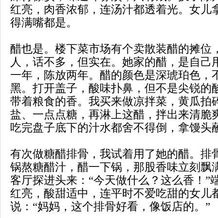
红亮，肉香浓郁，连汤汁都透着光。女儿
得满嘴都是。
醋也是。楼下菜市场有个卖散装醋的摊位
人，话不多，但实在。她家的醋，是自己
一年，陈放两年。醋的颜色是深琥珀色，
黑。打开盖子，酸味扑鼻，但不是尖锐的
带着粮食的香。我买来做凉拌菜，黄瓜拍
盐、一点点糖，再淋上这醋，拌出来清脆
吃完盘子底下的汁水都舍不得倒，拿馒头
有次做糖醋排骨，我试着用了她的醋。排
锅熬糖醋汁，醋一下锅，那股香味立刻飘
客厅探进头来：“今天做什么？这么香！”
红亮，酸甜适中，连平时不爱吃甜的女儿
说：“妈妈，这个排骨好看，像饭店的。”