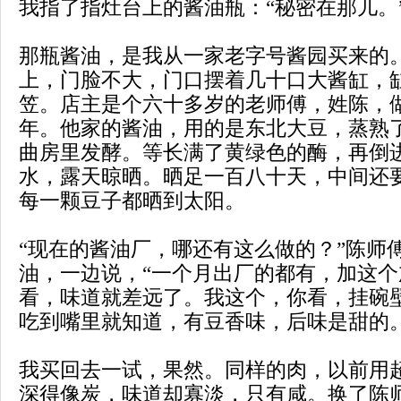
我指了指灶台上的酱油瓶：“秘密在那儿。
那瓶酱油，是我从一家老字号酱园买来的
上，门脸不大，门口摆着几十口大酱缸，
笠。店主是个六十多岁的老师傅，姓陈，
年。他家的酱油，用的是东北大豆，蒸熟
曲房里发酵。等长满了黄绿色的酶，再倒
水，露天晾晒。晒足一百八十天，中间还
每一颗豆子都晒到太阳。
“现在的酱油厂，哪还有这么做的？”陈师
油，一边说，“一个月出厂的都有，加这
看，味道就差远了。我这个，你看，挂碗
吃到嘴里就知道，有豆香味，后味是甜的。
我买回去一试，果然。同样的肉，以前用
深得像炭，味道却寡淡，只有咸。换了陈