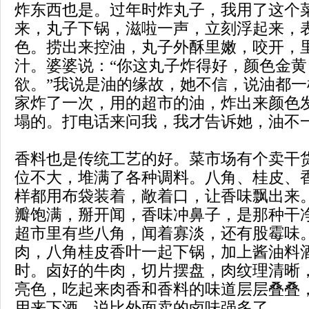
炸东西也是。过年时炸丸子，我用了这个
来，丸子下锅，滋啦一声，立刻浮起来，
色。捞出来控油，丸子外酥里嫩，咬开，
汁。婆婆说：“你这丸子炸得好，颜色金
欲。”我说是油的缘故，她不信，说油都
家炸了一次，用的超市的油，炸出来颜色
塌的。打电话来问我，我才告诉她，油不
香料也是传统工艺的好。菜市场有个卖干
位不大，堆满了各种调料。八角、桂皮、
样都用布袋装着，敞着口，让香味飘出来
瓣饱满，掰开闻，香味冲鼻子，是那种干
超市里有些八角，闻着寡淡，还有股霉味
肉，八角桂皮香叶一起下锅，加上酱油料
时。卤好的牛肉，切片摆盘，肉纹理清晰
亮色，吃起来肉香和香料的味道层层叠叠
用来下酒，说比外面卖的卤味强多了。