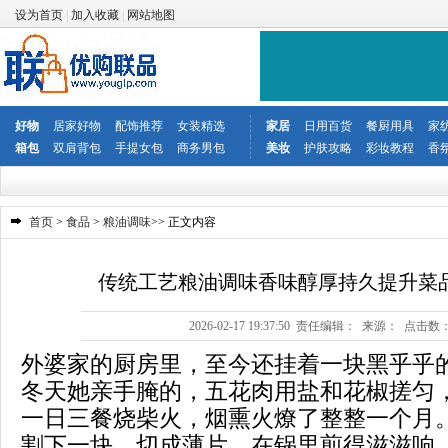
设为首页
|
加入收藏
|
网站地图
好物
居家好物
配饰推荐
女装精选
家居
日用百货
餐厨用具
家
箱包
双肩背包
手提女包
商务男包
美妆
护肤攻略
彩妆教程
香
首页
>
食品
>
粮油调味
>> 正文内容
传统工艺粮油调味香味醇厚持久提升菜
2026-02-17 19:37:50 责任编辑： 来源： 点击数
外婆家的厨房里，至今还挂着一块黑乎乎
冬天她亲手腌的，五花肉用盐和花椒搓匀
一日三餐烧柴火，烟熏火燎了整整一个月
割下一块，切成薄片，在锅里煎得滋滋响