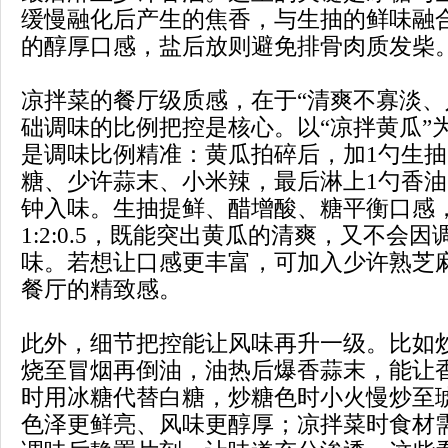
缓慢融化后产生的焦香，与生抽的鲜味融
的醇厚口感，盐后放则避免排骨肉质发柴
凉拌菜的餐厅级质感，在于“清爽不寡淡、
础调味的比例把控是核心。以“凉拌黄瓜”
是调味比例精准：黄瓜拍碎后，加1勺生抽
糖、少许蒜末、小米辣，最后淋上1勺香油
钟入味。生抽提鲜、醋增酸、糖平衡口感
1:2:0.5，既能突出黄瓜的清爽，又不会
味。若想让口感更丰富，可加入少许熟芝
餐厅的精致感。
此外，细节把控能让风味再升一级。比如
烧至冒烟再倒油，油热后爆香蒜末，能让
时用冰糖代替白糖，炒糖色时小火慢炒至
色泽更鲜亮、风味更醇厚；凉拌菜时食材