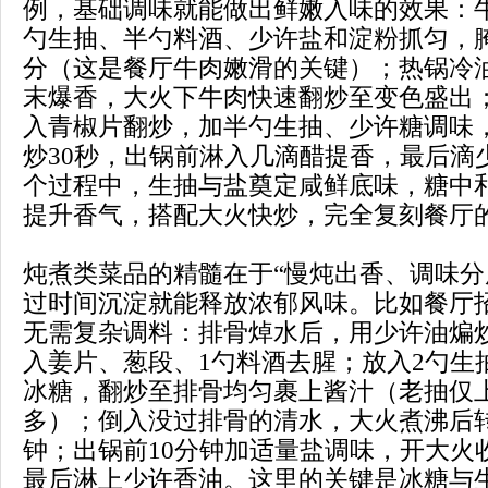
例，基础调味就能做出鲜嫩入味的效果：
勺生抽、半勺料酒、少许盐和淀粉抓匀，腌
分（这是餐厅牛肉嫩滑的关键）；热锅冷
末爆香，大火下牛肉快速翻炒至变色盛出
入青椒片翻炒，加半勺生抽、少许糖调味
炒30秒，出锅前淋入几滴醋提香，最后滴
个过程中，生抽与盐奠定咸鲜底味，糖中
提升香气，搭配大火快炒，完全复刻餐厅
炖煮类菜品的精髓在于“慢炖出香、调味分
过时间沉淀就能释放浓郁风味。比如餐厅招
无需复杂调料：排骨焯水后，用少许油煸
入姜片、葱段、1勺料酒去腥；放入2勺生
冰糖，翻炒至排骨均匀裹上酱汁（老抽仅
多）；倒入没过排骨的清水，大火煮沸后转
钟；出锅前10分钟加适量盐调味，开大火
最后淋上少许香油。这里的关键是冰糖与