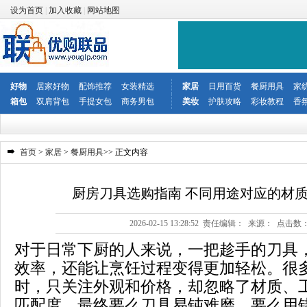
设为首页
|
加入收藏
|
网站地图
好物
居家好物
配饰推荐
女装精选
家居
日用百货
餐厨用具
家
箱包
双肩背包
手提女包
商务男包
美妆
护肤攻略
彩妆教程
香
首页
>
家居
>
餐厨用具
>> 正文内容
厨房刀具选购指南 不同用途对应的材
2026-02-15 13:28:52 责任编辑： 来源： 点击数
对于日常下厨的人来说，一把趁手的刀具
效率，还能让烹饪过程变得更加轻松。很
时，只关注外观和价格，却忽略了材质、
匹配度，最终要么刀具易钝难磨，要么用