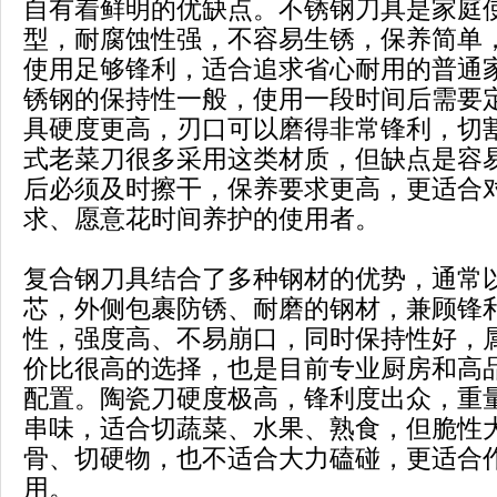
自有着鲜明的优缺点。不锈钢刀具是家庭
型，耐腐蚀性强，不容易生锈，保养简单
使用足够锋利，适合追求省心耐用的普通
锈钢的保持性一般，使用一段时间后需要
具硬度更高，刃口可以磨得非常锋利，切
式老菜刀很多采用这类材质，但缺点是容
后必须及时擦干，保养要求更高，更适合
求、愿意花时间养护的使用者。
复合钢刀具结合了多种钢材的优势，通常
芯，外侧包裹防锈、耐磨的钢材，兼顾锋
性，强度高、不易崩口，同时保持性好，
价比很高的选择，也是目前专业厨房和高
配置。陶瓷刀硬度极高，锋利度出众，重
串味，适合切蔬菜、水果、熟食，但脆性
骨、切硬物，也不适合大力磕碰，更适合
用。