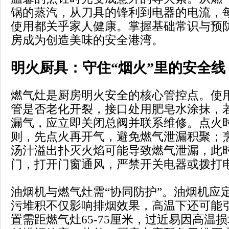
锅的蒸汽，从刀具的锋利到电器的电流，
使用都关乎家人健康。掌握基础常识与预
房成为创造美味的安全港湾。
明火厨具：守住“烟火”里的安全线
燃气灶是厨房明火安全的核心管控点。使
管是否老化开裂，接口处用肥皂水涂抹，
漏气，应立即关闭总阀并联系维修。点火时
则，先点火再开气，避免燃气泄漏积聚；
汤汁溢出扑灭火焰可能导致燃气泄漏，此
门，打开门窗通风，严禁开关电器或拨打
油烟机与燃气灶需“协同防护”。油烟机应
污堆积不仅影响排烟效果，高温下还可能
置需距燃气灶65-75厘米，过近易因高温