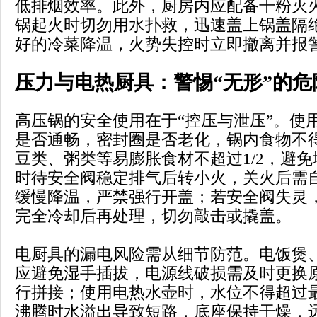
低排烟效率。此外，厨房内应配备干粉灭
锅起火时切勿用水扑救，迅速盖上锅盖隔
好的冷菜降温，火势失控时立即撤离并报
压力与电热厨具：警惕“无形”的危
高压锅的安全使用在于“控压与泄压”。使
是否通畅，密封圈是否老化，锅内食物不得
豆类、粥类等易膨胀食材不超过1/2，避
时待安全阀稳定排气后转小火，关火后需
缓慢降温，严禁强行开盖；若安全阀失灵
完全冷却后再处理，切勿敲击或撬盖。
电厨具的漏电风险需从细节防范。电饭煲
应避免湿手插拔，电源线破损需及时更换
行拼接；使用电热水壶时，水位不得超过
沸腾时水溢出导致短路，底座保持干燥，