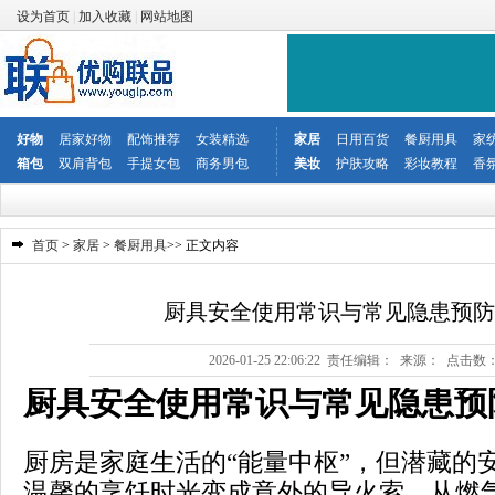
设为首页
|
加入收藏
|
网站地图
好物
居家好物
配饰推荐
女装精选
家居
日用百货
餐厨用具
家
箱包
双肩背包
手提女包
商务男包
美妆
护肤攻略
彩妆教程
香
首页
>
家居
>
餐厨用具
>> 正文内容
厨具安全使用常识与常见隐患预防
2026-01-25 22:06:22 责任编辑： 来源： 点击数
厨具安全使用常识与常见隐患预
厨房是家庭生活的“能量中枢”，但潜藏的
温馨的烹饪时光变成意外的导火索。从燃