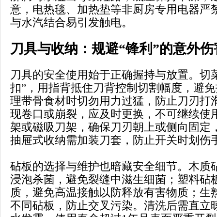
意，电热毯、加热垫等非厨房专用电器严
与水汽结合易引发触电。
刀具与收纳：规避“锋利”的意外伤
刀具的安全使用始于正确握持与放置。切
扣”，用指背抵住刀背控制切割幅度，避
理带骨食材时切勿用力过猛，防止刀刃打
现卷口或崩裂，应及时更换，不可继续使
架或磁吸刀架，确保刀刃朝上或侧向固定
抽屉式收纳需加装刀套，防止开关时划伤
砧板的选择与维护也暗藏安全细节。木质
浸泡杀菌，避免裂缝中滋生细菌；塑料砧板
质，避免高温接触以防释放有害物质；生
不同砧板，防止交叉污染。清洗后需直立